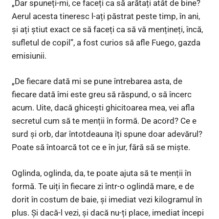
„Dar spuneți-mi, ce faceți ca să arătați atât de bine?
Aerul acesta tineresc l-ați păstrat peste timp, în ani,
și ați știut exact ce să faceți ca să vă mențineți, încă,
sufletul de copil”, a fost curios să afle Fuego, gazda
emisiunii.
„De fiecare dată mi se pune întrebarea asta, de
fiecare dată îmi este greu să răspund, o să încerc
acum. Uite, dacă ghicești ghicitoarea mea, vei afla
secretul cum să te menții în formă. De acord? Ce e
surd și orb, dar întotdeauna îți spune doar adevărul?
Poate să întoarcă tot ce e în jur, fără să se miște.
Oglinda, oglinda, da, te poate ajuta să te menții în
formă. Te uiți în fiecare zi într-o oglindă mare, e de
dorit în costum de baie, și imediat vezi kilogramul în
plus. Și dacă-l vezi, și dacă nu-ți place, imediat începi