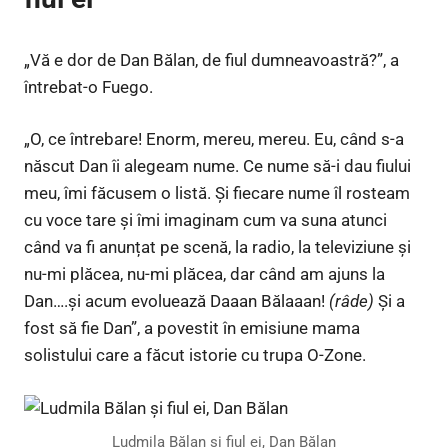
„Vă e dor de Dan Bălan, de fiul dumneavoastră?”, a
întrebat-o Fuego.
„O, ce întrebare! Enorm, mereu, mereu. Eu, când s-a
născut Dan îi alegeam nume. Ce nume să-i dau fiului
meu, îmi făcusem o listă. Și fiecare nume îl rosteam
cu voce tare și îmi imaginam cum va suna atunci
când va fi anunțat pe scenă, la radio, la televiziune și
nu-mi plăcea, nu-mi plăcea, dar când am ajuns la
Dan….și acum evoluează Daaan Bălaaan!
(râde)
Și a
fost să fie Dan”, a povestit în emisiune mama
solistului care a făcut istorie cu trupa O-Zone.
Ludmila Bălan și fiul ei, Dan Bălan