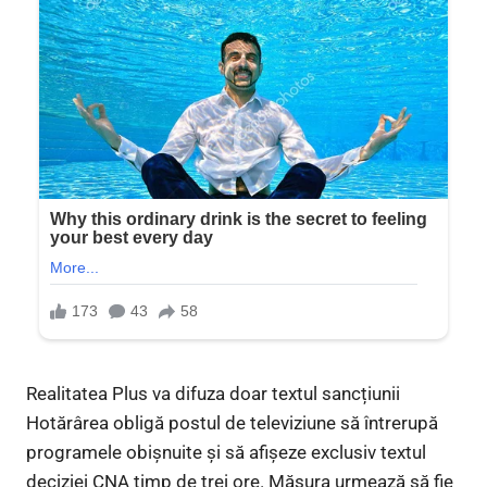
Realitatea Plus va difuza doar textul sancțiunii
Hotărârea obligă postul de televiziune să întrerupă
programele obișnuite și să afișeze exclusiv textul
deciziei CNA timp de trei ore. Măsura urmează să fie