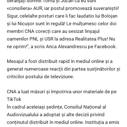
deranjați domnii Toma și Jucan că eu sunt
«consiliera» AUR, iar postul promovează suveraniștii!
Sigur, celelalte posturi care îi fac laudatio lui Bolojan
și lui Nicușor sunt în regulă! Le mulțumesc celor doi
membri CNA corecți care au sesizat linșajul
oamenilor PNL și USR la adresa Realitatea Plus! Nu
ne oprim!”, a scris Anca Alexandrescu pe Facebook.
Mesajul a fost distribuit rapid în mediul online și a
generat numeroase reacții din partea susținătorilor și
criticilor postului de televiziune.
CNA a luat măsuri și împotriva unor materiale de pe
TikTok
În cadrul aceleiași ședințe, Consiliul Național al
Audiovizualului a adoptat și alte decizii privind
conținutul distribuit în mediul online. Instituția a emis