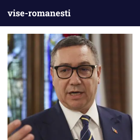
Skip
vise-romanesti
to
content