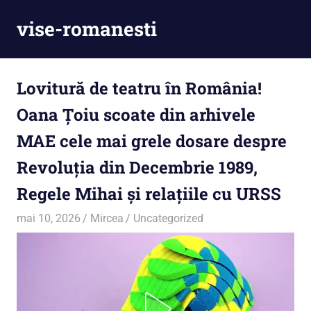
Skip
vise-romanesti
to
content
Lovitură de teatru în România!
Oana Țoiu scoate din arhivele
MAE cele mai grele dosare despre
Revoluția din Decembrie 1989,
Regele Mihai și relațiile cu URSS
mai 10, 2026
Mircea
Uncategorized