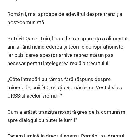
Românii, mai aproape de adevărul despre tranziția
post-comunistă
Potrivit Oanei Țoiu, lipsa de transparență a alimentat
ani la rând neîncrederea și teoriile conspiraționiste,
iar publicarea acestor arhive reprezintă un pas
necesar pentru înțelegerea reală a trecutului.
„Câte întrebări au rămas fără răspuns despre
mineriade, anii ’90, relația României cu Vestul și cu
URSS-ul acelor vremuri?
Cum a arătat tranziția noastră grea de la comunism
spre dialogul cu puterile lumii?
Facem lumină în dreptul nostru. Românii au dreptul