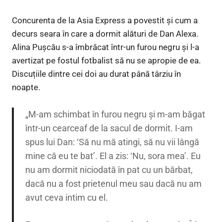
Concurenta de la Asia Express a povestit și cum a
decurs seara în care a dormit alături de Dan Alexa.
Alina Pușcău s-a îmbrăcat într-un furou negru și l-a
avertizat pe fostul fotbalist să nu se apropie de ea.
Discuțiile dintre cei doi au durat până târziu în
noapte.
„M-am schimbat în furou negru și m-am băgat
într-un cearceaf de la sacul de dormit. I-am
spus lui Dan: ‘Să nu mă atingi, să nu vii lângă
mine că eu te bat’. El a zis: ‘Nu, sora mea’. Eu
nu am dormit niciodată în pat cu un bărbat,
dacă nu a fost prietenul meu sau dacă nu am
avut ceva intim cu el.