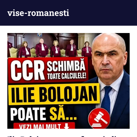
Skip
vise-romanesti
to
content