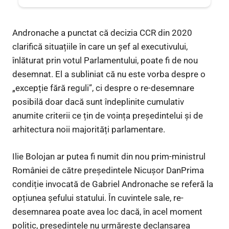
Andronache a punctat că decizia CCR din 2020
clarifică situațiile în care un șef al executivului,
înlăturat prin votul Parlamentului, poate fi de nou
desemnat. El a subliniat că nu este vorba despre o
„excepție fără reguli”, ci despre o re-desemnare
posibilă doar dacă sunt îndeplinite cumulativ
anumite criterii ce țin de voința președintelui și de
arhitectura noii majorități parlamentare.
Ilie Bolojan ar putea fi numit din nou prim-ministrul
României de către președintele Nicușor DanPrima
condiție invocată de Gabriel Andronache se referă la
opțiunea șefului statului. În cuvintele sale, re-
desemnarea poate avea loc dacă, în acel moment
politic, președintele nu urmărește declanșarea