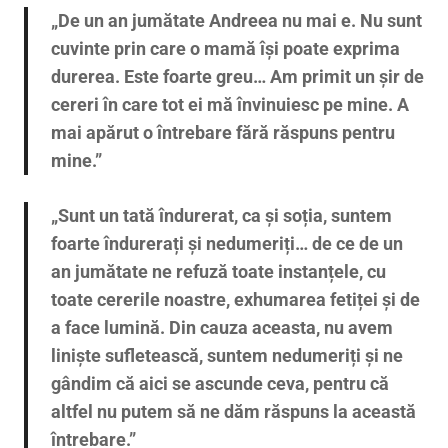
„De un an jumătate Andreea nu mai e. Nu sunt
cuvinte prin care o mamă își poate exprima
durerea. Este foarte greu… Am primit un șir de
cereri în care tot ei mă învinuiesc pe mine. A
mai apărut o întrebare fără răspuns pentru
mine.”
„Sunt un tată îndurerat, ca și soția, suntem
foarte îndurerați și nedumeriți… de ce de un
an jumătate ne refuză toate instanțele, cu
toate cererile noastre, exhumarea fetiței și de
a face lumină. Din cauza aceasta, nu avem
liniște sufletească, suntem nedumeriți și ne
gândim că aici se ascunde ceva, pentru că
altfel nu putem să ne dăm răspuns la această
întrebare.”