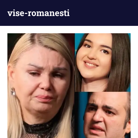
Skip
vise-romanesti
to
content