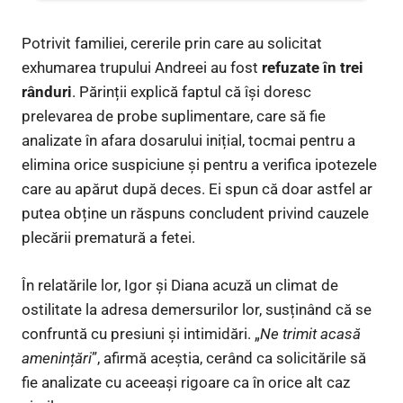
Potrivit familiei, cererile prin care au solicitat
exhumarea trupului Andreei au fost
refuzate în trei
rânduri
. Părinții explică faptul că își doresc
prelevarea de probe suplimentare, care să fie
analizate în afara dosarului inițial, tocmai pentru a
elimina orice suspiciune și pentru a verifica ipotezele
care au apărut după deces. Ei spun că doar astfel ar
putea obține un răspuns concludent privind cauzele
plecării prematură a fetei.
În relatările lor, Igor și Diana acuză un climat de
ostilitate la adresa demersurilor lor, susținând că se
confruntă cu presiuni și intimidări. „
Ne trimit acasă
amenințări
”, afirmă aceștia, cerând ca solicitările să
fie analizate cu aceeași rigoare ca în orice alt caz