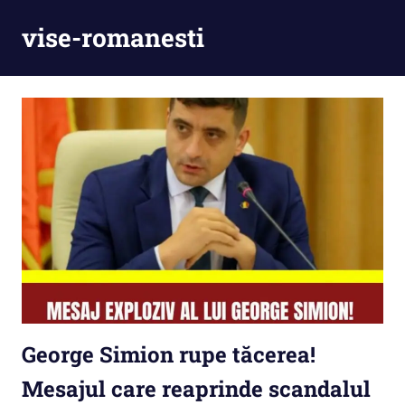
Skip
vise-romanesti
to
content
George Simion rupe tăcerea!
Mesajul care reaprinde scandalul