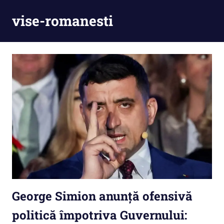
Skip
vise-romanesti
to
content
George Simion anunță ofensivă
politică împotriva Guvernului: