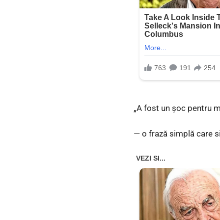
„A fost un şoc pentru m
— o frază simplă care s