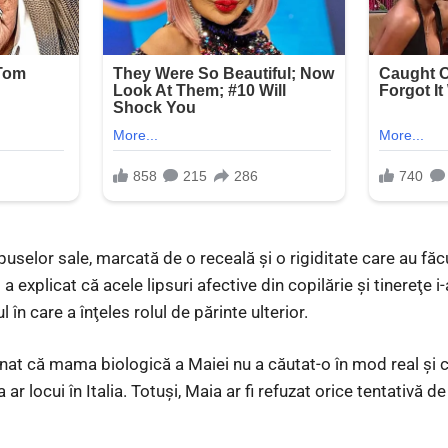
 spuselor sale, marcată de o receală şi o rigiditate care au f
a explicat că acele lipsuri afective din copilărie şi tinereţe 
n care a înţeles rolul de părinte ulterior.
t că mama biologică a Maiei nu a căutat-o în mod real şi că
r locui în Italia. Totuşi, Maia ar fi refuzat orice tentativă d