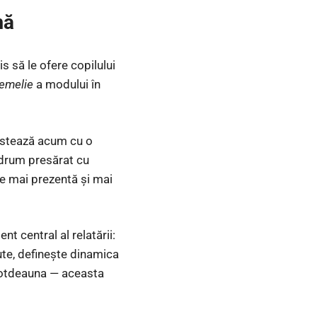
mă
s să le ofere copilului
temelie
a modului în
rastează acum cu o
drum presărat cu
fie mai prezentă şi mai
t central al relatării:
cute, defineşte dinamica
întotdeauna — aceasta