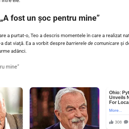
 între ele.
 „A fost un şoc pentru mine”
care a purtat-o, Teo a descris momentele în care a realizat n
i-a dat viaţă. Ea a vorbit despre
barrierele de comunicare
şi d
urme adânci.
tru mine”