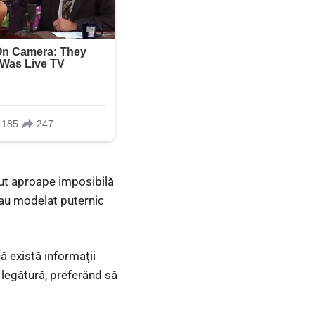
ăcut aproape imposibilă
i-au modelat puternic
 există informaţii
e legătură, preferând să