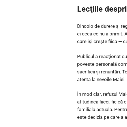
Lecţiile despr
Dincolo de durere şi reg
ei ceea ce nu a primit.
care îşi creşte fiica — 
Publicul a reacţionat cu
poveste personală comp
sacrificii şi renunţări.
atentă la nevoile Maiei.
În mod clar, refuzul Mai
atitudinea fiicei, fie că
familială actuală. Pent
este decizia pe care a 