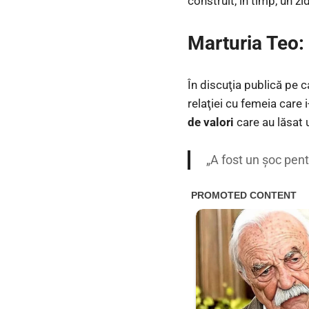
construit, în timp, un zid
Marturia Teo:
În discuţia publică pe 
relaţiei cu femeia care 
de valori
care au lăsat 
„A fost un şoc pen