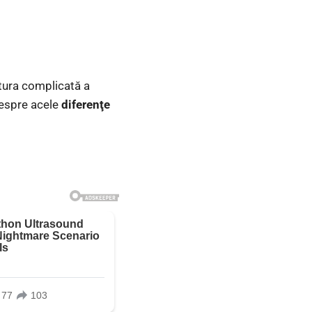
atura complicată a
espre acele
diferenţe