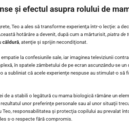
inse şi efectul asupra rolului de ma
rete, Teo a ales să transforme experienţa într-o lecţie: a deci
 Această hotărâre a devenit, după cum a mărturisit,
piatra de 
cu
căldură
, atenţie şi sprijin necondiţionat.
 empatie la confesiunile sale, iar imaginea televiziunii cont
lexă, în spatele zâmbetului de pe ecran ascunzându-se un 
 Teo a subliniat că acele experienţe nespuse au stimulat-o să 
ei de a stabili o legătură cu mama biologică rămâne un elemen
 e rezultatul unor preferinţe personale sau al unor situaţii tre
ru Teo, responsabilitatea şi protecţia copilului au prevalat 
ales s-o respecte fără compromis.