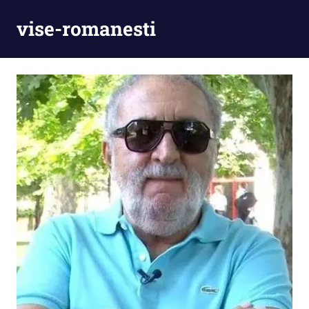
Skip
vise-romanesti
to
content