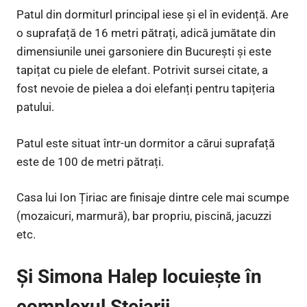
Patul din dormiturl principal iese și el în evidență. Are
o suprafață de 16 metri pătrați, adică jumătate din
dimensiunile unei garsoniere din București și este
tapițat cu piele de elefant. Potrivit sursei citate, a
fost nevoie de pielea a doi elefanți pentru tapițeria
patului.
Patul este situat într-un dormitor a cărui suprafață
este de 100 de metri pătrați.
Casa lui Ion Țiriac are finisaje dintre cele mai scumpe
(mozaicuri, marmură), bar propriu, piscină, jacuzzi
etc.
Și Simona Halep locuiește în
complexul Stejarii