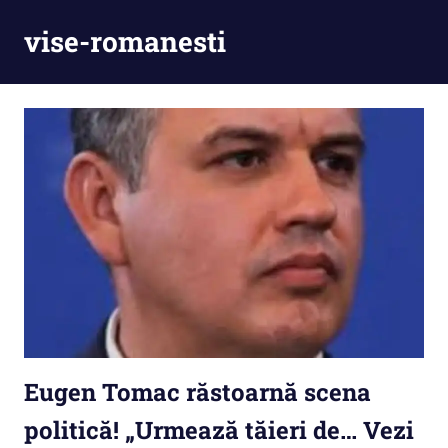
Skip
vise-romanesti
to
content
Eugen Tomac răstoarnă scena
politică! „Urmează tăieri de… Vezi