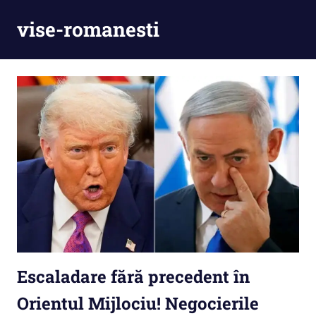
Skip
vise-romanesti
to
content
Escaladare fără precedent în
Orientul Mijlociu! Negocierile