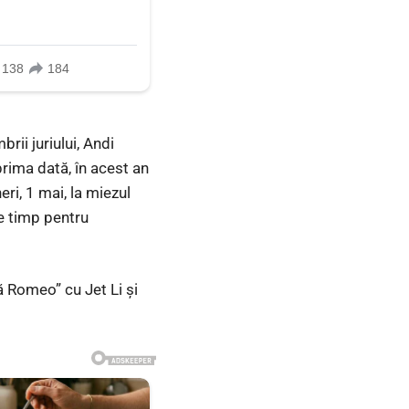
rii juriului, Andi
prima dată, în acest an
eri, 1 mai, la miezul
de timp pentru
ă Romeo” cu Jet Li şi