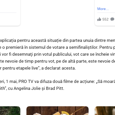
explicația pentru această situație din partea unuia dintre memb
 o premieră în sistemul de votare a semifinaliştilor. Pentru 
 vor fi desemnaţi prin votul publicului, vot care se încheie vin
ste nevoie de timp pentru vot, pe de altă parte, este nevoie 
 pentru etapele live”, a declarat acesta.
neri, 1 mai, PRO TV va difuza două filme de acțiune: „Să moar
”, cu Angelina Jolie şi Brad Pitt.