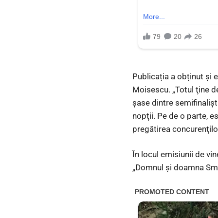
Publicația a obținut și 
Moisescu. „Totul ţine de
şase dintre semifinalişti
nopţii. Pe de o parte, e
pregătirea concurenţilor
În locul emisiunii de vi
„Domnul şi doamna Smith