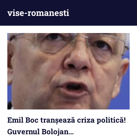
Skip
vise-romanesti
to
content
Emil Boc tranșează criza politică!
Guvernul Bolojan…