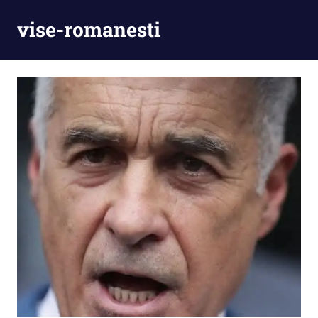
Skip
vise-romanesti
to
content