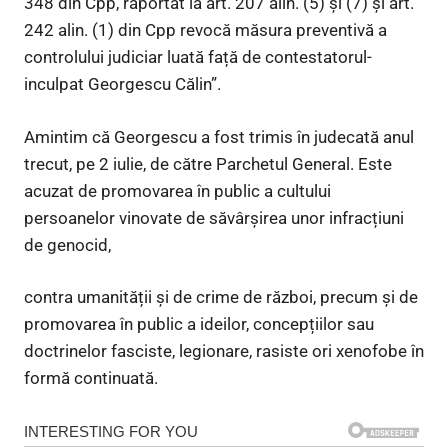
348 din Cpp, raportat la art. 207 alin. (5) și (7) și art.
242 alin. (1) din Cpp revocă măsura preventivă a
controlului judiciar luată față de contestatorul-
inculpat Georgescu Călin”.
Amintim că Georgescu a fost trimis în judecată anul
trecut, pe 2 iulie, de către Parchetul General. Este
acuzat de promovarea în public a cultului
persoanelor vinovate de săvârșirea unor infracțiuni
de genocid,
contra umanității și de crime de război, precum și de
promovarea în public a ideilor, concepțiilor sau
doctrinelor fasciste, legionare, rasiste ori xenofobe în
formă continuată.