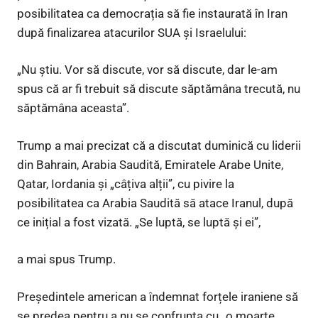
posibilitatea ca democrația să fie instaurată în Iran
după finalizarea atacurilor SUA și Israelului:
„Nu știu. Vor să discute, vor să discute, dar le-am
spus că ar fi trebuit să discute săptămâna trecută, nu
săptămâna aceasta”.
Trump a mai precizat că a discutat duminică cu liderii
din Bahrain, Arabia Saudită, Emiratele Arabe Unite,
Qatar, Iordania și „câțiva alții”, cu pivire la
posibilitatea ca Arabia Saudită să atace Iranul, după
ce inițial a fost vizată. „Se luptă, se luptă și ei”,
a mai spus Trump.
Președintele american a îndemnat forțele iraniene să
se predea pentru a nu se confrunta cu „o moarte