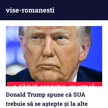
Skip
vise-romanesti
to
content
Donald Trump spune că SUA
trebuie să se aștepte și la alte