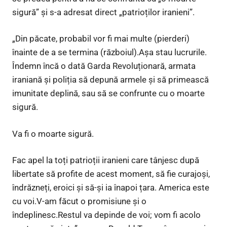
sigură” și s-a adresat direct „patrioților iranieni”.
„Din păcate, probabil vor fi mai multe (pierderi)
înainte de a se termina (războiul).Așa stau lucrurile.
Îndemn încă o dată Garda Revoluționară, armata
iraniană și poliția să depună armele și să primească
imunitate deplină, sau să se confrunte cu o moarte
sigură.
Va fi o moarte sigură.
Fac apel la toți patrioții iranieni care tânjesc după
libertate să profite de acest moment, să fie curajoși,
îndrăzneți, eroici și să-și ia înapoi țara. America este
cu voi.V-am făcut o promisiune și o
îndeplinesc.Restul va depinde de voi; vom fi acolo