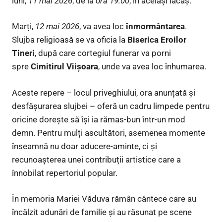
luni,
11 mai 2026
, de la
ora 19:00
, în același lăcaș.
Marți,
12 mai 2026
, va avea loc
înmormântarea
.
Slujba religioasă se va oficia la
Biserica Eroilor
Tineri
, după care cortegiul funerar va porni
spre
Cimitirul Viișoara
, unde va avea loc înhumarea.
Aceste repere – locul priveghiului, ora anunțată și
desfășurarea slujbei – oferă un cadru limpede pentru
oricine dorește să își ia rămas-bun într-un mod
demn. Pentru mulți ascultători, asemenea momente
înseamnă nu doar aducere-aminte, ci și
recunoașterea unei contribuții artistice care a
înnobilat repertoriul popular.
În memoria Mariei Văduva rămân cântece care au
încălzit adunări de familie și au răsunat pe scene