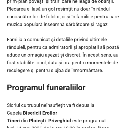
prim-plan povești și trăiri care ne leagă de obârșii.
Plecarea ei lasă un gol resimțit nu doar în rândul
cunoscătorilor de folclor, ci și în familiile pentru care
muzica populară înseamnă sărbătoare și răgaz.
Familia a comunicat și detaliile privind ultimele
rânduieli, pentru ca admiratorii și apropiații să poată
aduce un omagiu așezat și discret. În acest sens, au
fost stabilite locul, data și ora pentru momentele de
reculegere și pentru slujba de înmormântare.
Programul funeraliilor
Sicriul cu trupul neînsuflețit va fi depus la
Capela
Bisericii Eroilor
Tineri
din
Ploiești
.
Priveghiul
este programat