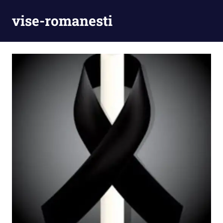
Skip
vise-romanesti
to
content