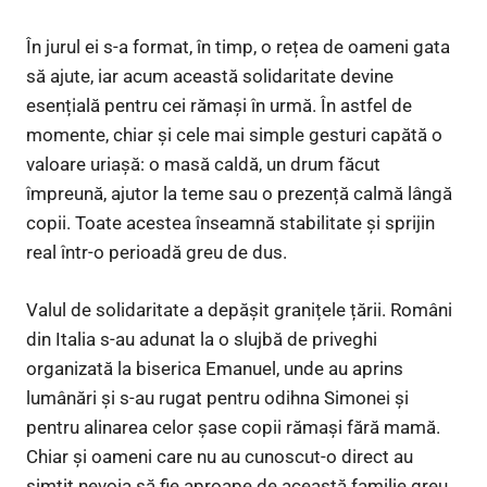
În jurul ei s-a format, în timp, o rețea de oameni gata
să ajute, iar acum această solidaritate devine
esențială pentru cei rămași în urmă. În astfel de
momente, chiar și cele mai simple gesturi capătă o
valoare uriașă: o masă caldă, un drum făcut
împreună, ajutor la teme sau o prezență calmă lângă
copii. Toate acestea înseamnă stabilitate și sprijin
real într-o perioadă greu de dus.
Valul de solidaritate a depășit granițele țării. Români
din Italia s-au adunat la o slujbă de priveghi
organizată la biserica Emanuel, unde au aprins
lumânări și s-au rugat pentru odihna Simonei și
pentru alinarea celor șase copii rămași fără mamă.
Chiar și oameni care nu au cunoscut-o direct au
simțit nevoia să fie aproape de această familie greu