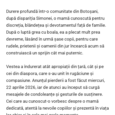
Durere profundă într-o comunitate din Botoșani,
după dispariția Simonei, o mamă cunoscută pentru
discreția, blândețea și devotamentul față de familie.
După o luptă grea cu boala, ea a plecat mult prea
devreme, lăsând în urmă șase copii, pentru care
rudele, prietenii și oamenii din jur încearcă acum să
construiască un sprijin cât mai puternic.
Vestea a îndurerat atât apropiații din țară, cât și pe
cei din diaspora, care s-au unit în rugăciune și
compasiune. Anunțul pierderii a fost făcut miercuri,
22 aprilie 2026, iar de atunci au început să curgă
mesajele de condoleanțe și gesturile de susținere.
Cei care au cunoscut-o vorbesc despre o mamă
dedicată, atentă la nevoile copiilor și prezentă în viața
lor chiar și în cele mai grele momente.