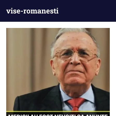
Skip
vise-romanesti
to
content