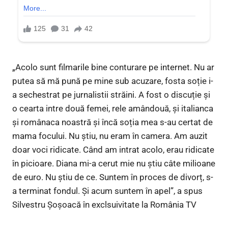
„Acolo sunt filmarile bine conturare pe internet. Nu ar
putea să mă pună pe mine sub acuzare, fosta soție i-
a sechestrat pe jurnalistii străini. A fost o discuție și
o cearta intre două femei, rele amândouă, și italianca
și românaca noastră și încă soția mea s-au certat de
mama focului. Nu știu, nu eram în camera. Am auzit
doar voci ridicate. Când am intrat acolo, erau ridicate
în picioare. Diana mi-a cerut mie nu știu câte milioane
de euro. Nu știu de ce. Suntem în proces de divorț, s-
a terminat fondul. Și acum suntem în apel”, a spus
Silvestru Şoşoacă în exclsuivitate la România TV