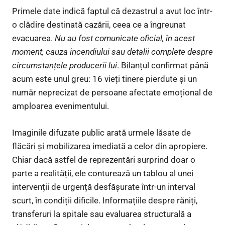
Primele date indică faptul că dezastrul a avut loc într-
o clădire destinată cazării, ceea ce a îngreunat
evacuarea.
Nu au fost comunicate oficial, în acest
moment, cauza incendiului sau detalii complete despre
circumstanțele producerii lui
. Bilanțul confirmat până
acum este unul greu: 16 vieți tinere pierdute și un
număr neprecizat de persoane afectate emoțional de
amploarea evenimentului.
Imaginile difuzate public arată urmele lăsate de
flăcări și mobilizarea imediată a celor din apropiere.
Chiar dacă astfel de reprezentări surprind doar o
parte a realității, ele conturează un tablou al unei
intervenții de urgență desfășurate într-un interval
scurt, în condiții dificile. Informațiile despre răniți,
transferuri la spitale sau evaluarea structurală a