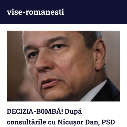
Skip
vise-romanesti
to
content
DECIZIA-B0MBĂ! După
consultările cu Nicușor Dan, PSD