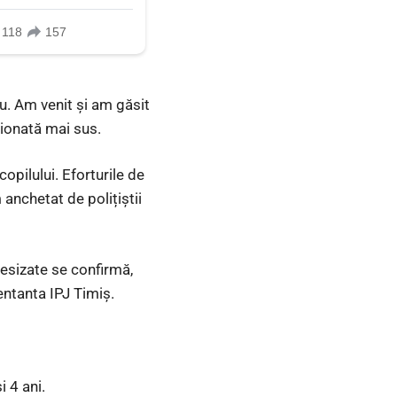
iu. Am venit şi am găsit
ționată mai sus.
copilului. Eforturile de
 anchetat de polițiștii
sesizate se confirmă,
entanta IPJ Timiș.
i 4 ani.