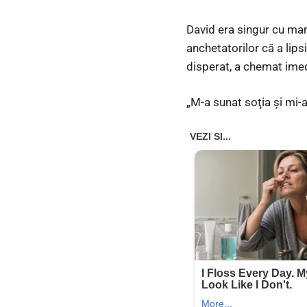
David era singur cu mam
anchetatorilor că a lips
disperat, a chemat imedi
„M-a sunat soţia şi mi-a