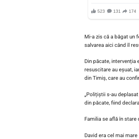
Mi-a zis că a băgat un f
salvarea aici când îl re
Din păcate, intervenția e
resuscitare au eșuat, ia
din Timiș, care au conf
„Polițiștii s-au deplasa
din păcate, fiind declar
Familia se află în stare
David era cel mai mare di