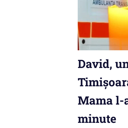
David, un
Timișoara
Mama l-ar
minute