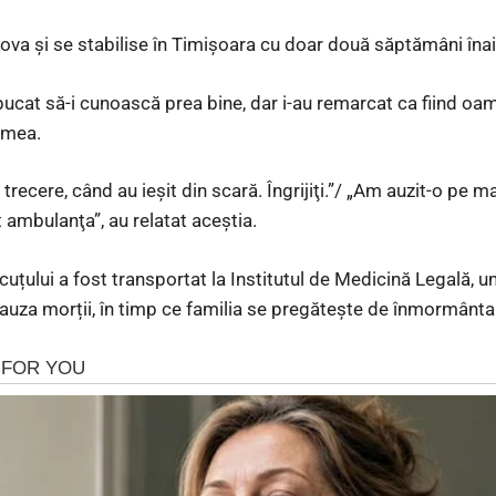
ova și se stabilise în Timișoara cu doar două săptămâni înai
pucat să-i cunoască prea bine, dar i-au remarcat ca fiind oam
a mea.
 trecere, când au ieşit din scară. Îngrijiţi.”/ „Am auzit-o p
 ambulanţa”, au relatat aceștia.
icuțului a fost transportat la Institutul de Medicină Legală, 
 cauza morții, în timp ce familia se pregătește de înmormânta