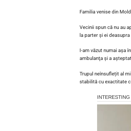
Familia venise din Mold
Vecinii spun că nu au a
la parter și ei deasupr
I-am văzut numai aşa în
ambulanţa şi a aşteptat
Trupul neînsuflețit al m
stabilită cu exactitate