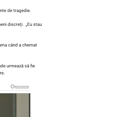
nte de tragedie.
eni discreți. „Eu stau
e mama când a chemat
unde urmează să fie
re.