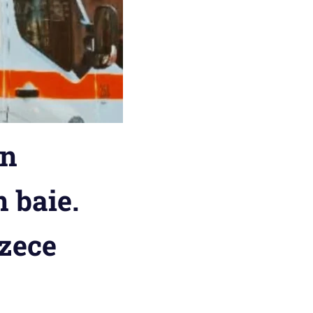
in
n baie.
 zece