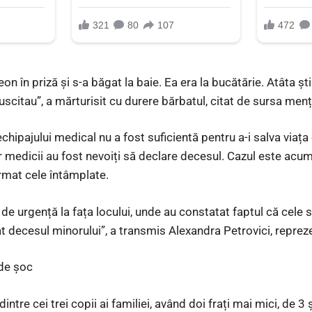
eon în priză şi s-a băgat la baie. Ea era la bucătărie. Atâta şt
suscitau”, a mărturisit cu durere bărbatul, citat de sursa men
chipajului medical nu a fost suficientă pentru a-i salva viața 
r medicii au fost nevoiți să declare decesul. Cazul este acum
irmat cele întâmplate.
t de urgență la fața locului, unde au constatat faptul că cele 
at decesul minorului”, a transmis Alexandra Petrovici, reprez
 de șoc
ntre cei trei copii ai familiei, având doi frați mai mici, de 3 ș