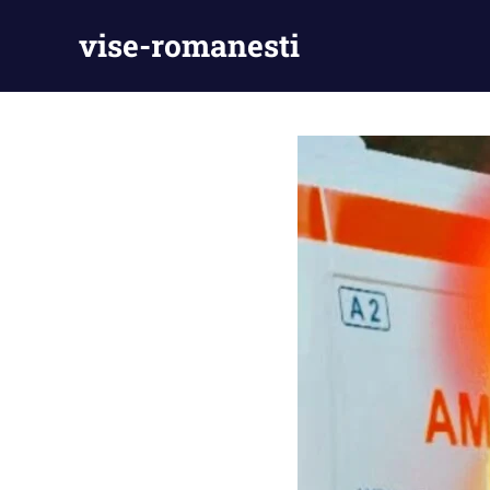
Skip
vise-romanesti
to
content