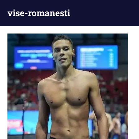
Skip
vise-romanesti
to
content