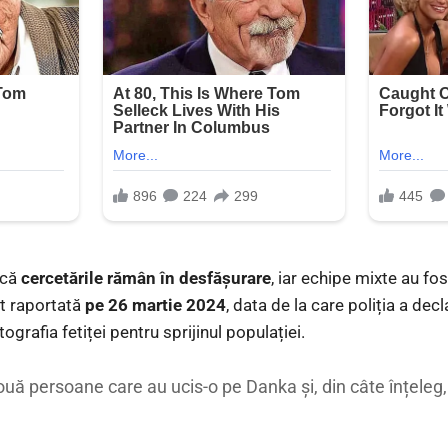
 că
cercetările rămân în desfășurare
, iar echipe mixte au fos
st raportată
pe 26 martie 2024
, data de la care poliția a decl
tografia fetiței pentru sprijinul populației.
două persoane care au ucis-o pe Danka și, din câte înțeleg