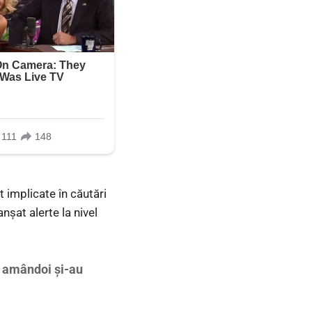
t implicate în căutări
anșat alerte la nivel
,
amândoi și-au