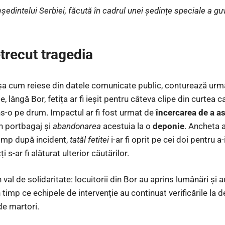
eședintelui Serbiei, făcută în cadrul unei ședințe speciale a guv
trecut tragedia
așa cum reiese din datele comunicate public, conturează urm
, lângă Bor, fetița ar fi ieșit pentru câteva clipe din curtea c
ins-o pe drum. Impactul ar fi fost urmat de
încercarea de a 
în portbagaj și
abandonarea
acestuia la o
deponie
. Ancheta a
timp după incident,
tatăl fetitei
i-ar fi oprit pe cei doi pentru a
i s-ar fi alăturat ulterior căutărilor.
val de solidaritate: locuitorii din Bor au aprins lumânări și a
imp ce echipele de intervenție au continuat verificările la d
de martori.