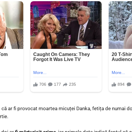
 că ar fi provocat moartea micuței Danka, fetița de numai doi
rtie.
i doi ar
fi mărturisit crima
, iar primele date indică faptul că
c