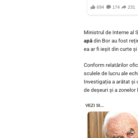
Ministrul de Interne al 
apă
din Bor au fost reți
ea ar fi ieșit din curte ș
Conform relatărilor ofi
sculele de lucru ale echi
Investigația a arătat și
de deșeuri și a zonelor l