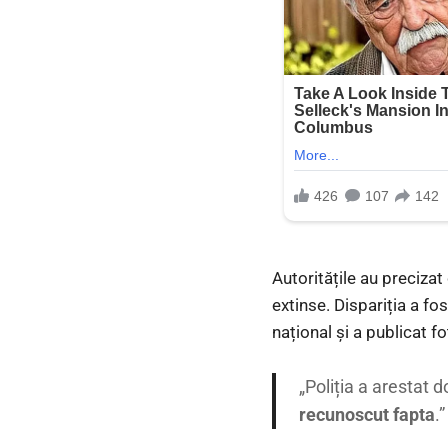
Autoritățile au precizat
extinse. Dispariția a fo
național și a publicat fo
„Poliția a arestat 
recunoscut fapta
.”