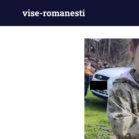
Skip
vise-romanesti
to
content