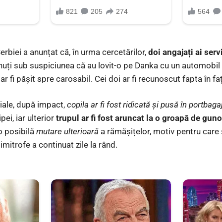
Serbiei a anunțat că, în urma cercetărilor,
doi angajați ai serv
nuți sub suspiciunea că au lovit-o pe Danka cu un automobil 
i ar fi pășit spre carosabil. Cei doi ar fi recunoscut fapta în faț
ciale, după impact,
copila ar fi fost ridicată și pusă în portbaga
pei, iar ulterior
trupul ar fi fost aruncat la o groapă de guno
 o posibilă
mutare ulterioară
a rămășițelor, motiv pentru care 
imitrofe a continuat zile la rând.