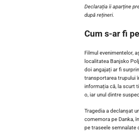
Declarația îi aparține pr
după rețineri.
Cum s-ar fi pe
Filmul evenimentelor, 
localitatea Banjsko Polje
doi angajați ar fi surpr
transportarea trupului 
informația că, la scurt 
o, iar unul dintre suspecț
Tragedia a declanșat un 
comemora pe Danka, în t
pe traseele semnalate 