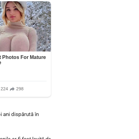
 ani dispărută în
opila ar fi fost lovită de