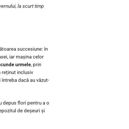
ernului, la scurt timp
ătoarea succesiune: în
asei, iar mașina celor
ascunde urmele
, prin
 reținut inclusiv
-i întreba dacă au văzut-
u depus flori pentru a o
epozitul de deșeuri și