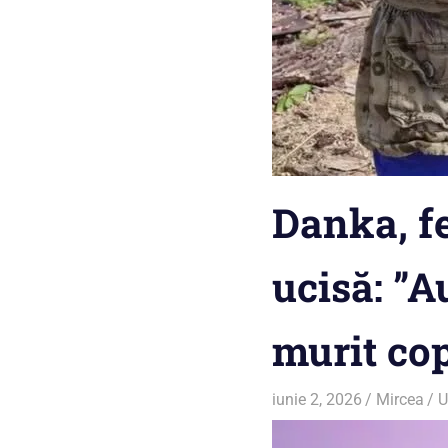
Danka, fe
ucisă: ”A
murit cop
iunie 2, 2026
Mircea
U