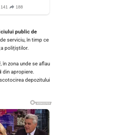
iciului public de
de serviciu, în timp ce
a polițiștilor.
j
, în zona unde se aflau
i
din apropiere.
scotocirea depozitului