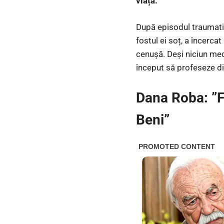
viață.
După episodul traumatiz
fostul ei soț, a încerca
cenușă. Deși niciun med
început să profeseze din
Dana Roba: ”Fe
Beni”