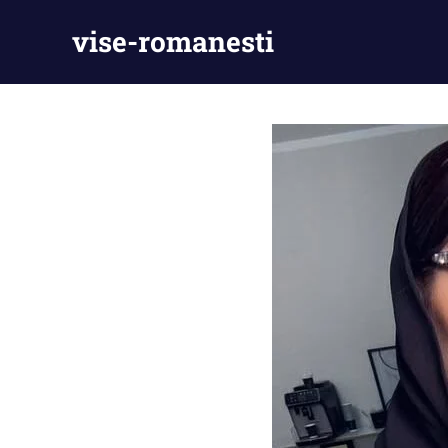
Skip
vise-romanesti
to
content