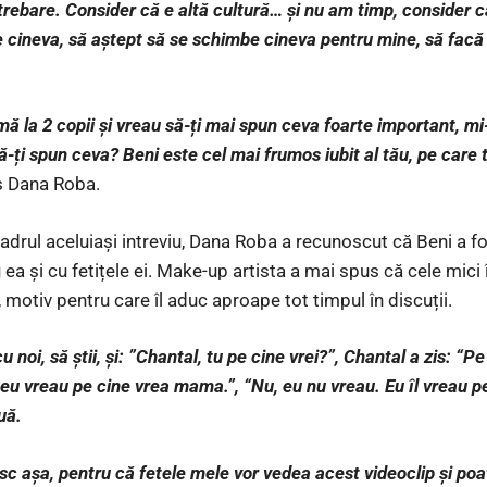
întrebare. Consider că e altă cultură… și nu am timp, consider 
e cineva, să aștept să se schimbe cineva pentru mine, să facă
 la 2 copii și vreau să-ți mai spun ceva foarte important, mi
-ți spun ceva? Beni este cel mai frumos iubit al tău, pe care tu
 Dana Roba.
cadrul aceluiași intreviu, Dana Roba a recunoscut că Beni a f
a și cu fetițele ei. Make-up artista a mai spus că cele mici 
motiv pentru care îl aduc aproape tot timpul în discuții.
u noi, să știi, și: ”Chantal, tu pe cine vrei?”, Chantal a zis: 
u vreau pe cine vrea mama.”, “Nu, eu nu vreau. Eu îl vreau pe 
uă.
sc așa, pentru că fetele mele vor vedea acest videoclip și poa