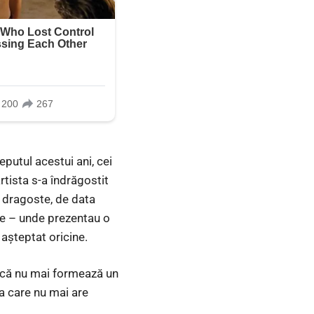
putul acestui ani, cei
rtista s-a îndrăgostit
e dragoste, de data
re – unde prezentau o
 așteptat oricine.
or că nu mai formează un
a care nu mai are