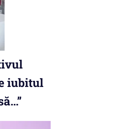
ivul
 iubitul
să…”