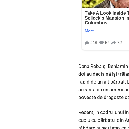
Dana Roba și Beniamin a
doi au decis să își trăi
rapid de un alt bărbat. 
aceasta cu un american.
poveste de dragoste ca î
Recent, în cadrul unui i
cuplu cu bărbatul din A
răbdare și nici timp ca 