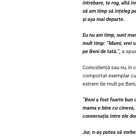
întrebare, te rog, altă 
să am timp să înțeleg p
și așa mai departe.
Eu nu am timp, sunt mamă
mult timp: “Mami, vrei să
pe Beni de tată.”,
a spus
Coincidență sau nu, în 
comportat exemplar cu e
extrem de mult pe Beni, 
”Beni a fost foarte bun c
mama e bine cu cineva, e
conversația între ele do
Jur, n-aș putea să vorbe