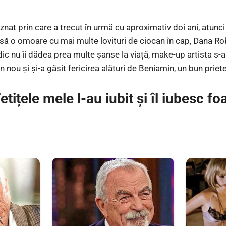
nat prin care a trecut în urmă cu aproximativ doi ani, atunci
t să o omoare cu mai multe lovituri de ciocan în cap, Dana Rob
ic nu îi dădea prea multe șanse la viață, make-up artista s-a
 nou și și-a găsit fericirea alături de Beniamin, un bun priete
tițele mele l-au iubit și îl iubesc fo