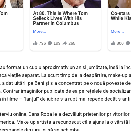
u format un cuplu aproximativ un an si jumătate, însă la înce
ască viețile separat. La scurt timp de la despărțire, make-up a
L-a dat uitării pe Beni și s-a concentrat pe o nouă poveste d
 Contrar imaginilor publicate de ea pe rețelele de socializa
n filme – ”lanțul” de iubire s-a rupt mai repede decât s-ar fi
nterviu online, Dana Roba le-a dezvăluit prietenilor privitoril
merica. Make-up artista a recunoscut că a ajuns la o vârstă l
persoanele din jurul ei să se schimbe.