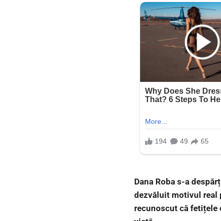
Dana Roba s-a despărți
dezvăluit motivul real p
recunoscut că fetițele e