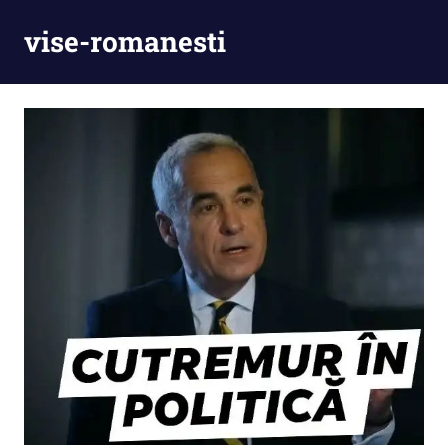
Skip
vise-romanesti
to
content