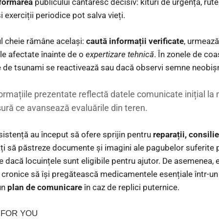
formarea
publicului cântăresc decisiv: kituri de urgență, rut
 exerciții periodice pot salva vieți.
ul cheie rămâne același:
caută informații verificate
, urmează 
ile afectate înainte de o
expertizare tehnică
. În zonele de coa
 de tsunami se reactivează sau dacă observi semne neobișnu
ormațiile prezentate reflectă datele comunicate inițial la ni
ură ce avansează evaluările din teren.
asistență au început să ofere sprijin pentru
reparații, consili
ți să păstreze documente și imagini ale pagubelor suferite pe
ice dacă locuințele sunt eligibile pentru ajutor. De asemenea
 cronice să își pregătească medicamentele esențiale într-u
 un
plan de comunicare
în caz de replici puternice.