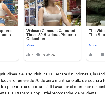
gnitudinea
7,4
, a zguduit insula Ternate din Indonezia, lăsând
 locale, o femeie de 70 de ani a murit, iar o altă persoană a f
de epicentru au raportat clădiri avariate și momente de panic
gență și au transmis populației recomandări de prudență.