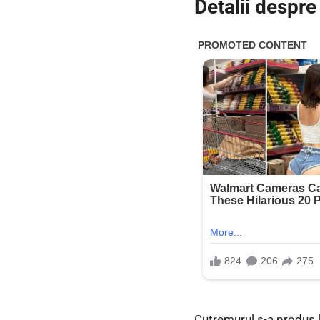
Detalii despr
Cutremurul s-a produs