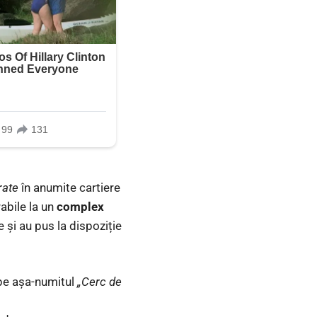
rate
în anumite cartiere
rabile la un
complex
e și au pus la dispoziție
pe așa-numitul
„Cerc de