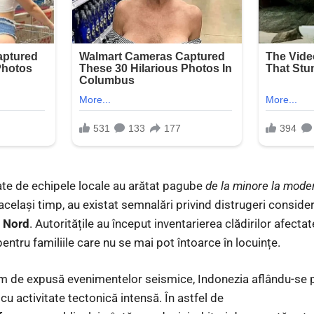
zate de echipele locale au arătat pagube
de la minore la mode
 același timp, au existat semnalări privind distrugeri conside
e Nord
. Autoritățile au început inventarierea clădirilor afectat
ntru familiile care nu se mai pot întoarce în locuințe.
 de expusă evenimentelor seismice, Indonezia aflându-se 
 cu activitate tectonică intensă. În astfel de