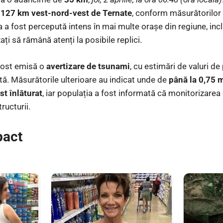
v
127 km vest-nord-vest de Ternate
, conform măsurătorilor
 a fost percepută intens în mai multe orașe din regiune, incl
zați să rămână atenți la posibile replici.
fost emisă o
avertizare de tsunami
, cu estimări de valuri de
ă. Măsurătorile ulterioare au indicat unde de
până la 0,75 
st înlăturat
, iar populația a fost informată că monitorizarea 
ructurii.
pact