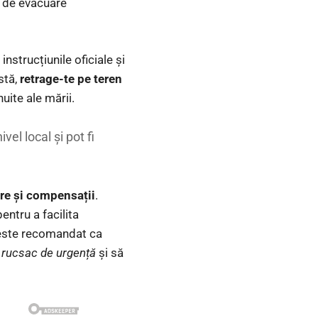
e de evacuare
instrucțiunile oficiale și
stă,
retrage-te pe teren
ite ale mării.
vel local și pot fi
ere și compensații
.
ntru a facilita
, este recomandat ca
n
rucsac de urgență
și să