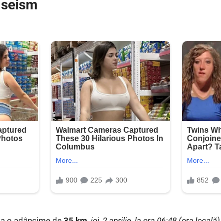
e seism
 la o adâncime de
35 km
,
joi, 2 aprilie, la ora 06:48 (ora locală)