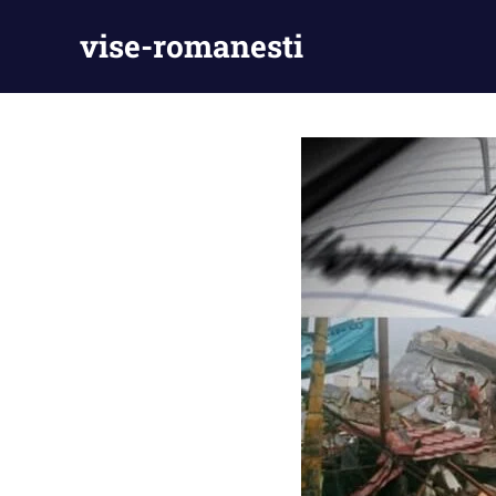
Skip
vise-romanesti
to
content