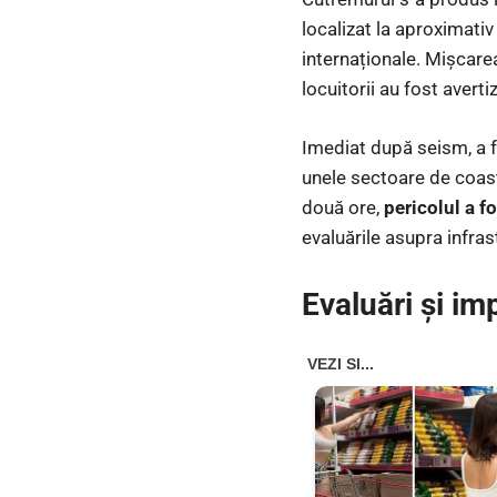
localizat la aproximati
internaționale. Mișcarea
locuitorii au fost averti
Imediat după seism, a 
unele sectoare de coast
două ore,
pericolul a fo
evaluările asupra infrast
Evaluări și im