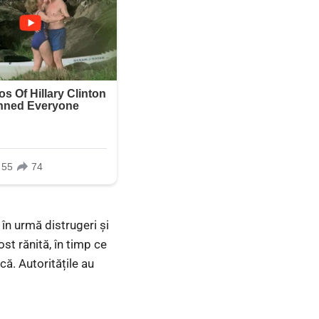
 în urmă distrugeri și
ost rănită, în timp ce
ă. Autoritățile au