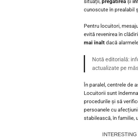
situații,
pregătirea
și
in
cunoscute în prealabil și
Pentru locuitori, mesaj
evită revenirea în clădir
mai înalt
dacă alarmele
Notă editorială: inf
actualizate pe măs
În paralel, centrele de 
Locuitorii sunt îndemna
procedurile și să verif
persoanele cu afecțiuni
stabilească, în familie,