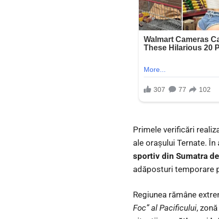
Primele verificări reali
ale orașului Ternate. În
sportiv din Sumatra d
adăposturi temporare pe
Regiunea rămâne extrem
Foc” al Pacificului
, zonă