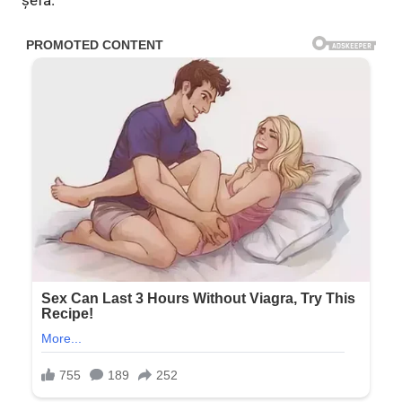
șefă.”