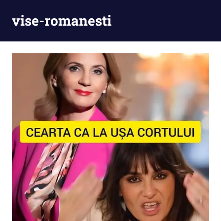
Skip
vise-romanesti
to
content