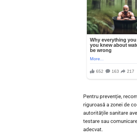
Pentru prevenție, recom
riguroasă a zonei de c
autoritățile sanitare av
testare sau comunicare 
adecvat.