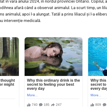
t în vara anului 2024, în nordul provinciei Ontario. Copilul, a
odihnea afară când a observat animalul. La scurt timp, un lilia
ns animalul, apoi l-a alungat. Tatăl a prins liliacul și l-a eliber
sau intervenție medicală.