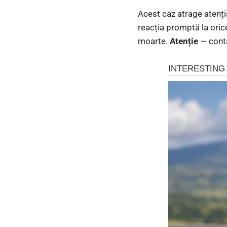
Acest caz atrage atenți
reacția promptă la orice
moarte.
Atenție
— contac