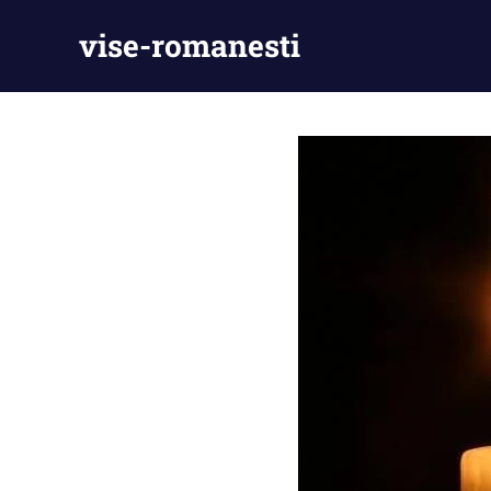
Skip
vise-romanesti
to
content