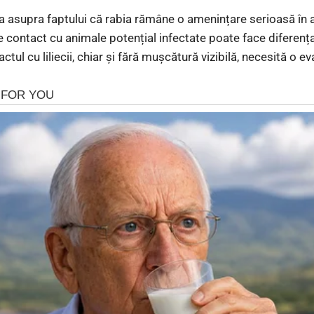
a asupra faptului că rabia rămâne o amenințare serioasă în a
 contact cu animale potențial infectate poate face diferența 
tul cu liliecii, chiar și fără mușcătură vizibilă, necesită o e