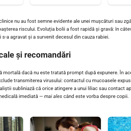
clinice nu au fost semne evidente ale unei mușcături sau zgâ
oașterea riscului. Evoluția bolii a fost rapidă și gravă: în câ
i s-a agravat și a survenit decesul din cauza rabiei.
ale și recomandări
lă mortală dacă nu este tratată prompt după expunere. În ac
exclude transmiterea virusului: contactul cu mucoasele expus
aliștii subliniază că orice atingere a unui liliac sau contact a
medicală imediată —
mai ales
când este vorba despre copii.