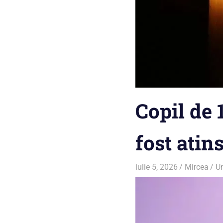
Copil de 
fost atins
iulie 5, 2026
Mircea
U