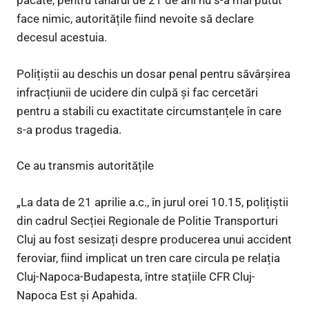
păcate, pentru tânărul de 21 de ani nu s-a mai putut
face nimic, autoritățile fiind nevoite să declare
decesul acestuia.
Polițiștii au deschis un dosar penal pentru săvârșirea
infracțiunii de ucidere din culpă și fac cercetări
pentru a stabili cu exactitate circumstanțele în care
s-a produs tragedia.
Ce au transmis autoritățile
„La data de 21 aprilie a.c., în jurul orei 10.15, polițiștii
din cadrul Secției Regionale de Politie Transporturi
Cluj au fost sesizați despre producerea unui accident
feroviar, fiind implicat un tren care circula pe relația
Cluj-Napoca-Budapesta, între stațiile CFR Cluj-
Napoca Est și Apahida.