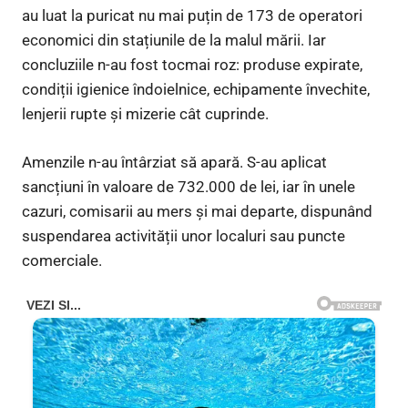
au luat la puricat nu mai puțin de 173 de operatori
economici din stațiunile de la malul mării. Iar
concluziile n-au fost tocmai roz: produse expirate,
condiții igienice îndoielnice, echipamente învechite,
lenjerii rupte și mizerie cât cuprinde.
Amenzile n-au întârziat să apară. S-au aplicat
sancțiuni în valoare de 732.000 de lei, iar în unele
cazuri, comisarii au mers și mai departe, dispunând
suspendarea activității unor localuri sau puncte
comerciale.