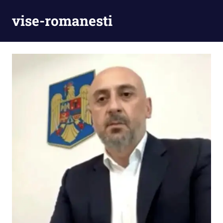
Skip
vise-romanesti
to
content