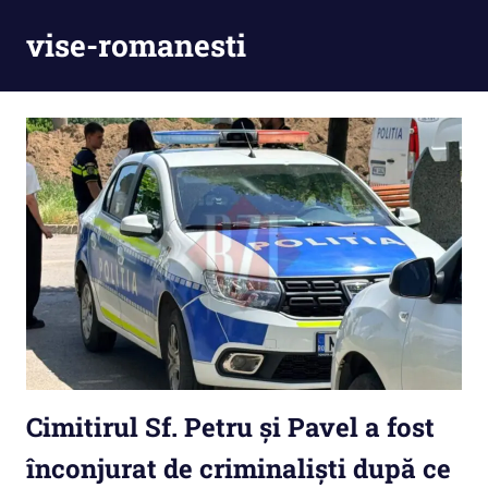
Skip
vise-romanesti
to
content
Cimitirul Sf. Petru și Pavel a fost
înconjurat de criminaliști după ce