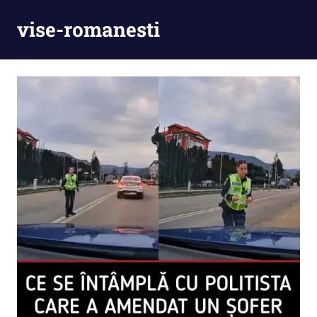
Skip
vise-romanesti
to
content