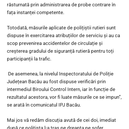
răsturnată prin administrarea de probe contrare în
fața instanței competente.
Totodată, măsurile aplicate de polițiștii rutieri sunt
dispuse în exercitarea atribuțiilor de serviciu și au ca
scop prevenirea accidentelor de circulație și
creșterea gradului de siguranță rutieră pentru toți
participanții la trafic.
De asemenea, la nivelul Inspectoratului de Poliție
Județean Bacău au fost dispuse verificări prin
intermediul Biroului Control Intern, iar în funcție de
rezultatul acestora, vor fi luate măsurile ce se impun”,
se arată în comunicatul IPJ Bacău.
Mai jos vă redăm discuția avută de cei doi, imediat
după ce polițista l-a tras pe dreapta pe șofer.