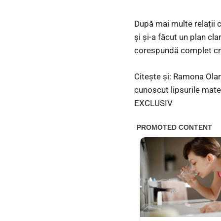
După mai multe relații c
și și-a făcut un plan cl
corespundă complet crite
Citește și: Ramona Olar
cunoscut lipsurile mate
EXCLUSIV