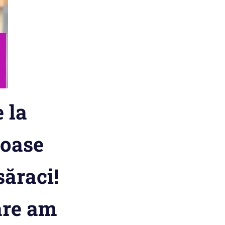
 la
roase
săraci!
are am