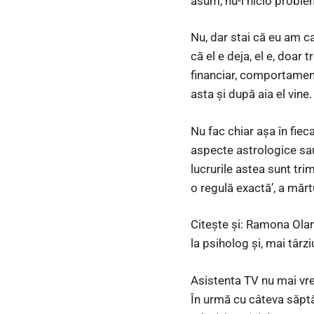
asum, nu-i nicio proble
Nu, dar stai că eu am c
că el e deja, el e, doar t
financiar, comportamenta
asta și după aia el vine.
Nu fac chiar așa în fie
aspecte astrologice sau 
lucrurile astea sunt tri
o regulă exactă’, a mărt
Citește și: Ramona Olar
la psiholog și, mai târz
Asistenta TV nu mai vrea
În urmă cu câteva săptă