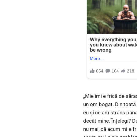
„Mie îmi e frică de sărac
un om bogat. Din toată 
eu și ce am strâns până
decât mine. Înțelegi? De
nu mai, că acum mi-e fri