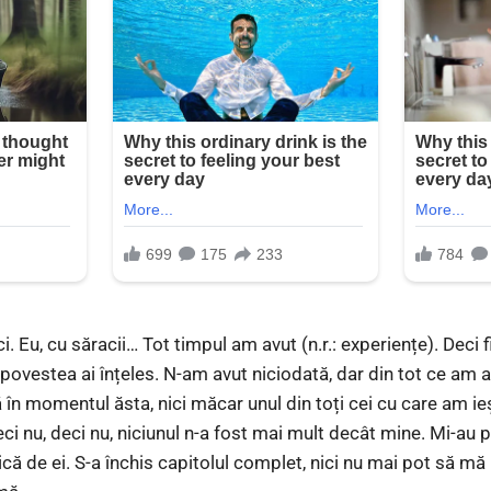
i. Eu, cu săracii… Tot timpul am avut (n.r.: experiențe). Deci f
povestea ai înțeles. N-am avut niciodată, dar din tot ce am
 în momentul ăsta, nici măcar unul din toți cei cu care am ie
ci nu, deci nu, niciunul n-a fost mai mult decât mine. Mi-au pl
că de ei. S-a închis capitolul complet, nici nu mai pot să mă 