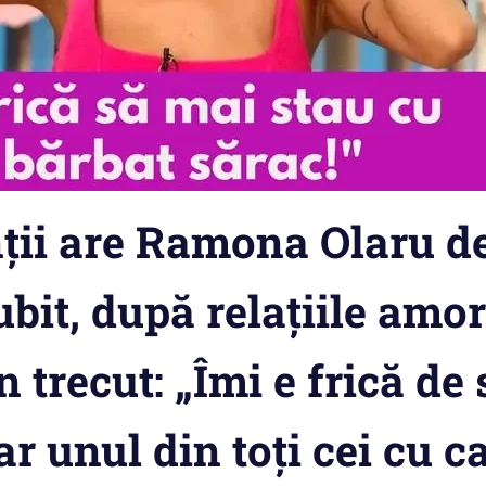
ții are Ramona Olaru de
iubit, după relațiile amo
n trecut: „Îmi e frică de 
r unul din toți cei cu c