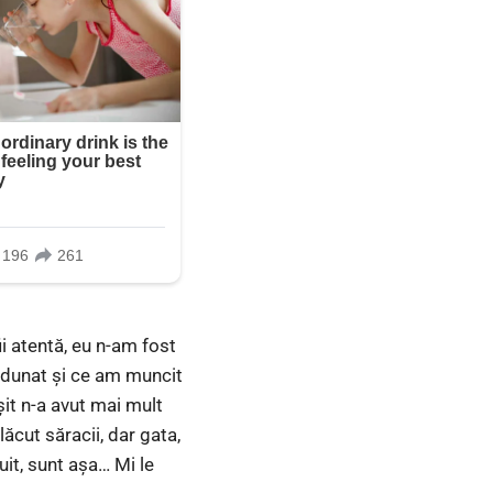
ii atentă, eu n-am fost
 adunat și ce am muncit
șit n-a avut mai mult
ăcut săracii, dar gata,
uit, sunt așa… Mi le