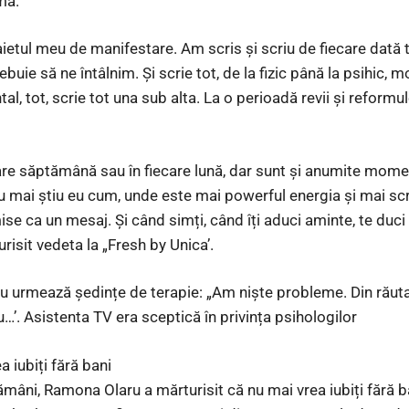
mă.
aietul meu de manifestare. Am scris și scriu de fiecare dată 
rebuie să ne întâlnim. Și scrie tot, de la fizic până la psihic, mo
l, tot, scrie tot una sub alta. La o perioadă revii și reform
care săptămână sau în fiecare lună, dar sunt și anumite mom
mai știu eu cum, unde este mai powerful energia și mai scrii 
mise ca un mesaj. Și când simți, când îți aduci aminte, te duci
urisit vedeta la „Fresh by Unica’.
u urmează ședințe de terapie: „Am niște probleme. Din răuta
iu…’. Asistenta TV era sceptică în privința psihologilor
 iubiți fără bani
mâni, Ramona Olaru a mărturisit că nu mai vrea iubiți fără b