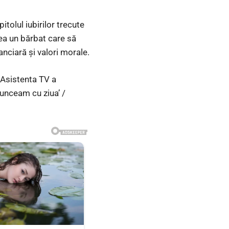
tolul iubirilor trecute
vrea un bărbat care să
anciară și valori morale.
 Asistenta TV a
Munceam cu ziua’ /