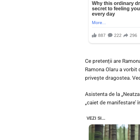
Ce pretenții are Ramona 
Ramona Olaru a vorbit d
privește dragostea. Vede
Asistenta de la „Neatza 
„caiet de manifestare’ î