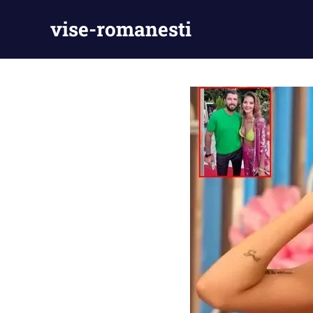
Skip
vise-romanesti
to
content