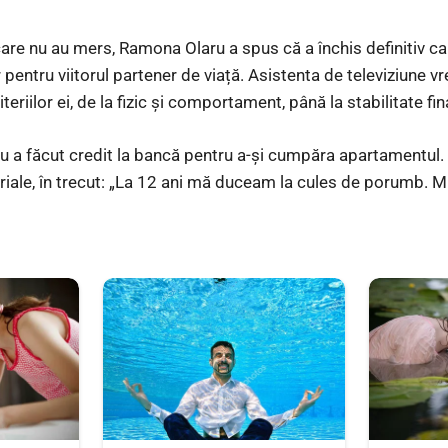
are nu au mers, Ramona Olaru a spus că a închis definitiv capi
ar pentru viitorul partener de viață. Asistenta de televiziune 
riilor ei, de la fizic și comportament, până la stabilitate fin
u a făcut credit la bancă pentru a-și cumpăra apartamentul.
riale, în trecut: „La 12 ani mă duceam la cules de porumb. 