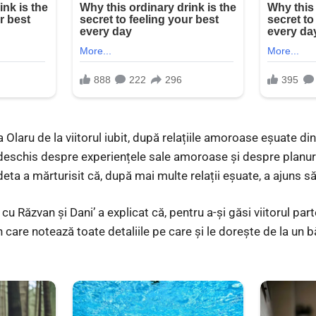
Olaru de la viitorul iubit, după relațiile amoroase eșuate din
eschis despre experiențele sale amoroase și despre planuril
ta a mărturisit că, după mai multe relații eșuate, a ajuns să
cu Răzvan și Dani’ a explicat că, pentru a-și găsi viitorul par
n care notează toate detaliile pe care și le dorește de la un b