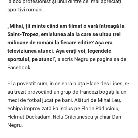
la box profesionist și unul dintre cei mai apreciați
sportivi români.
„Mihai, ții minte când am filmat o vară întreagă la
Saint-Tropez, emisiunea aia la care se uitau trei
milioane de români la fiecare ediție? Așa era
televiziunea atunci. Așa erați voi, legendele
sportului, pe atunci’,
a scris Negru pe pagina sa de
Facebook.
El a povestit cum, în celebra piață Place des Lices, s-
au trezit provocând un grup de francezi bogați la un
meci de fotbal jucat pe bani. Alături de Mihai Leu,
echipa improvizată i-a inclus pe Florin Răducioiu,
Helmut Duckadam, Nelu Crăciunescu și chiar Dan
Negru.