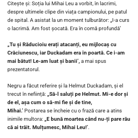
Citește și: Soția lui Mihai Leu a vorbit, în lacrimi,
despre ultimele clipe din viața campionului, pe patul
de spital. A asistat la un moment tulburător: „I-a curs
o lacrimă. Am fost șocată. Era în comă profundă’
„Tu și Răducioiu erați atacanți, eu mijlocaș cu
Crăciunescu, iar Duckadam era în poartă. Ce i-am
mai bătut! Le-am luat și banii’,
a mai spus
prezentatorul.
Negru a făcut referire și la Helmut Duckadam, și el
trecut în neființă:
„Să-l saluți pe Helmut. Mi-e dor și
de el, așa cum o să-mi fie și de tine,
Mihai.’
Postarea se încheie cu o frază care a atins
inimile multora:
„E bună moartea când nu-ți pare rău
că ai trăit. Mulțumesc, Mihai Leu!’
.