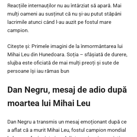
Reacțiile internauților nu au întârziat să apară. Mai
mulți oameni au susținut că nu și-au putut stăpâni
lacrimile atunci când l-au auzit pe fostul mare
campion.
Citește și: Primele imagini de la înmormântarea lui
Mihai Leu din Hunedoara. Soția – sfâșiată de durere,
slujba este oficiată de mai mulți preoți și sute de
persoane își iau rămas bun
Dan Negru, mesaj de adio după
moartea lui Mihai Leu
Dan Negru a transmis un mesaj emoționant după ce
a aflat că a murit Mihai Leu, fostul campion mondial