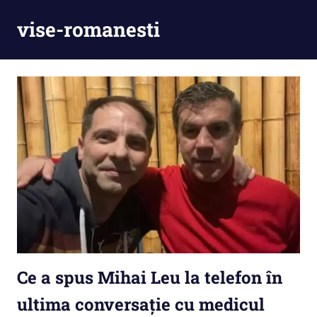
Skip
vise-romanesti
to
content
Ce a spus Mihai Leu la telefon în
ultima conversație cu medicul