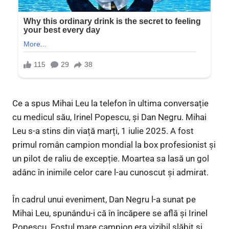
Ce a spus Mihai Leu la telefon în ultima conversație
cu medicul său, Irinel Popescu, și Dan Negru. Mihai
Leu s-a stins din viață marți, 1 iulie 2025. A fost
primul român campion mondial la box profesionist și
un pilot de raliu de excepție. Moartea sa lasă un gol
adânc în inimile celor care l-au cunoscut și admirat.
În cadrul unui eveniment, Dan Negru l-a sunat pe
Mihai Leu, spunându-i că în încăpere se află și Irinel
Popescu. Fostul mare campion era vizibil slăbit și