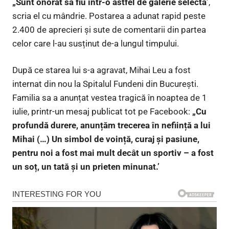
„Sunt onorat să fiu într-o astfel de galerie selectă’
,
scria el cu mândrie. Postarea a adunat rapid peste
2.400 de aprecieri și sute de comentarii din partea
celor care l-au susținut de-a lungul timpului.
După ce starea lui s-a agravat, Mihai Leu a fost
internat din nou la Spitalul Fundeni din București.
Familia sa a anunțat vestea tragică în noaptea de 1
iulie, printr-un mesaj publicat tot pe Facebook:
„Cu
profundă durere, anunțăm trecerea în neființă a lui
Mihai (…) Un simbol de voință, curaj și pasiune,
pentru noi a fost mai mult decât un sportiv – a fost
un soț, un tată și un prieten minunat.’