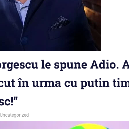
orgescu le spune Adio. 
ăcut în urma cu putin ti
c!”
Uncategorized