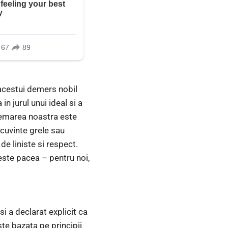
 acestui demers nobil
n jurul unui ideal si a
Chemarea noastra este
 cuvinte grele sau
e liniste si respect.
este pacea – pentru noi,
i a declarat explicit ca
ste bazata pe principii