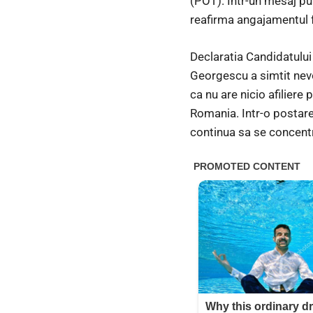
(POT). Intr-un mesaj pub
reafirma angajamentul f
Declaratia Candidatulu
Georgescu a simtit nevo
ca nu are nicio afiliere
Romania. Intr-o postare 
continua sa se concentre