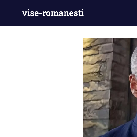
Skip
vise-romanesti
to
content