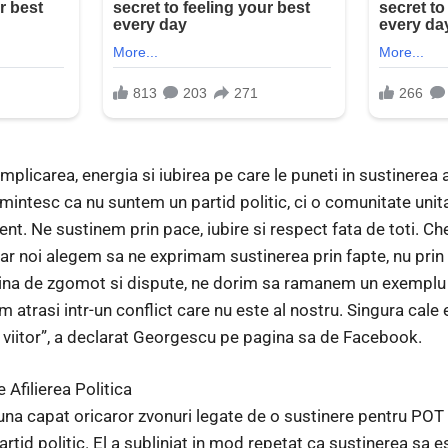
plicarea, energia si iubirea pe care le puneti in sustinerea
ntesc ca nu suntem un partid politic, ci o comunitate unita i
nt. Ne sustinem prin pace, iubire si respect fata de toti. 
i, iar noi alegem sa ne exprimam sustinerea prin fapte, nu prin
plina de zgomot si dispute, ne dorim sa ramanem un exemplu d
 atrasi intr-un conflict care nu este al nostru. Singura cale 
 viitor”, a declarat Georgescu pe pagina sa de Facebook.
Afilierea Politica
na capat oricaror zvonuri legate de o sustinere pentru POT s
partid politic. El a subliniat in mod repetat ca sustinerea sa e