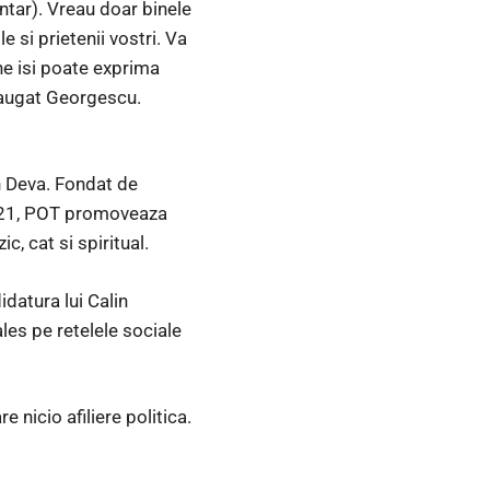
ntar). Vreau doar binele
 si prietenii vostri. Va
ine isi poate exprima
augat Georgescu.
in Deva. Fondat de
 2021, POT promoveaza
ic, cat si spiritual.
datura lui Calin
les pe retelele sociale
 nicio afiliere politica.