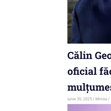
Călin Ge
oficial f
mulțumes
iunie 30, 2025
Mircea