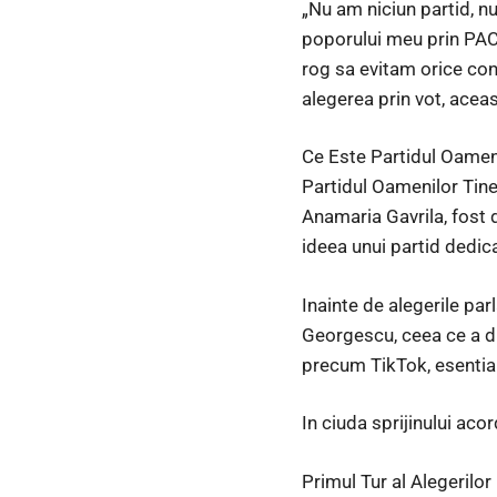
„Nu am niciun partid, nu
poporului meu prin PACE
rog sa evitam orice conf
alegerea prin vot, ac
Ce Este Partidul Oameni
Partidul Oamenilor Tiner
Anamaria Gavrila, fost 
ideea unui partid dedicat
Inainte de alegerile pa
Georgescu, ceea ce a dus
precum TikTok, esentia
In ciuda sprijinului aco
Primul Tur al Alegerilor