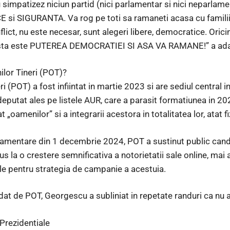
 simpatizez niciun partid (nici parlamentar si nici neparlame
 si SIGURANTA. Va rog pe toti sa ramaneti acasa cu familiile
lict, nu este necesar, sunt alegeri libere, democratice. Oric
easta este PUTEREA DEMOCRATIEI SI ASA VA RAMANE!” a ad
lor Tineri (POT)?
i (POT) a fost infiintat in martie 2023 si are sediul central 
deputat ales pe listele AUR, care a parasit formatiunea in
 „oamenilor” si a integrarii acestora in totalitatea lor, atat fiz
rlamentare din 1 decembrie 2024, POT a sustinut public candi
 la o crestere semnificativa a notorietatii sale online, mai a
le pentru strategia de campanie a acestuia.
rdat de POT, Georgescu a subliniat in repetate randuri ca nu are
 Prezidentiale