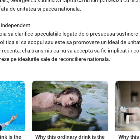
lic, Georgescu subliniaza faptul ca nu simpatizeaza cu niciun 
ata de unitatea si pacea nationala.
i Independent
ia sa clarifice speculatiile legate de o presupusa sustinere 
 politica si ca scopul sau este sa promoveze un ideal de unita
recenta, el a transmis ca nu va accepta sa fie implicat in con
ze pe idealurile sale de reconciliere nationala.