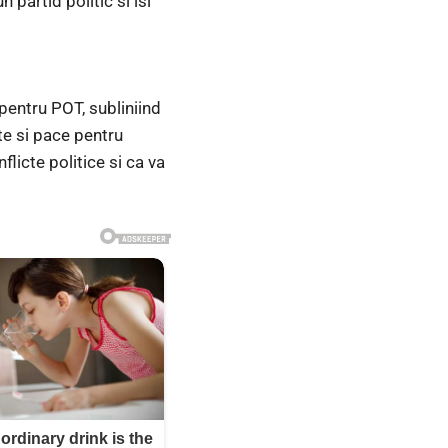
partid politic si isi
pentru POT, subliniind
te si pace pentru
flicte politice si ca va