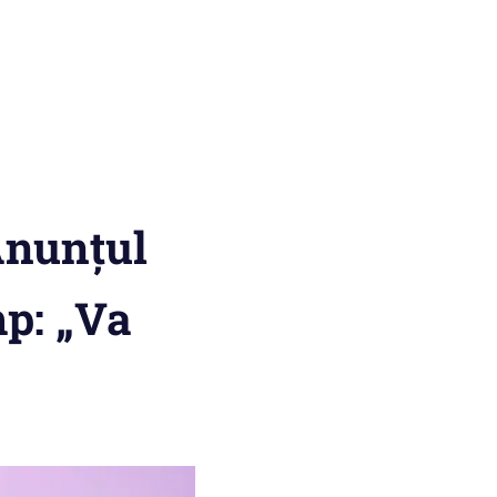
Anunțul
mp: „Va