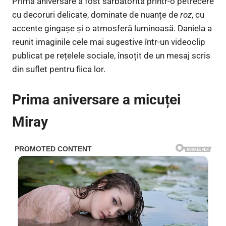
Prima aniversare a fost sărbătorită printr-o petrecere
cu decoruri delicate, dominate de nuanțe de
roz
, cu
accente gingașe și o atmosferă luminoasă. Daniela a
reunit imaginile cele mai sugestive într-un videoclip
publicat pe rețelele sociale, însoțit de un mesaj scris
din suflet pentru fiica lor.
Prima aniversare a micuței
Miray