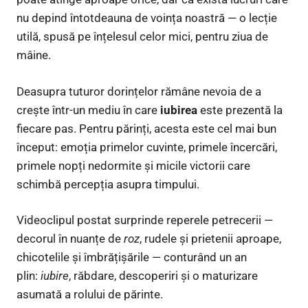
nu depind întotdeauna de voința noastră — o lecție
utilă, spusă pe înțelesul celor mici, pentru ziua de
mâine.
Deasupra tuturor dorințelor rămâne nevoia de a
crește într-un mediu în care
iubirea
este prezentă la
fiecare pas. Pentru părinți, acesta este cel mai bun
început: emoția primelor cuvinte, primele încercări,
primele nopți nedormite și micile victorii care
schimbă percepția asupra timpului.
Videoclipul postat surprinde reperele petrecerii —
decorul în nuanțe de
roz
, rudele și prietenii aproape,
chicotelile și îmbrățișările — conturând un an
plin:
iubire
, răbdare, descoperiri și o maturizare
asumată a rolului de părinte.