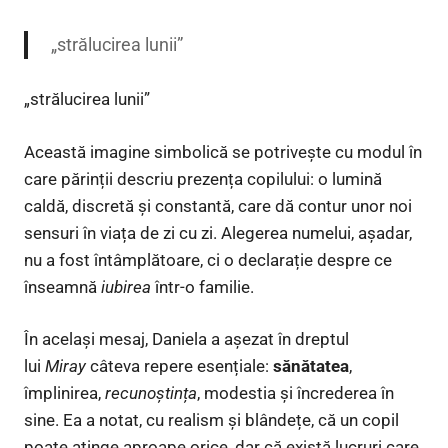
„strălucirea lunii”
„strălucirea lunii”
Această imagine simbolică se potrivește cu modul în
care părinții descriu prezența copilului: o lumină
caldă, discretă și constantă, care dă contur unor noi
sensuri în viața de zi cu zi. Alegerea numelui, așadar,
nu a fost întâmplătoare, ci o declarație despre ce
înseamnă
iubirea
într-o familie.
În același mesaj, Daniela a așezat în dreptul
lui
Miray
câteva repere esențiale:
sănătatea
,
împlinirea,
recunoștința
, modestia și încrederea în
sine. Ea a notat, cu realism și blândețe, că un copil
poate atinge aproape orice, dar că există lucruri care