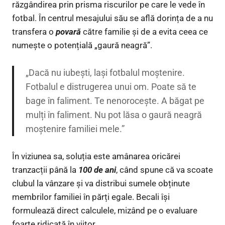
răzgândirea prin prisma riscurilor pe care le vede în
fotbal. În centrul mesajului său se află dorința de a nu
transfera o
povară
către familie și de a evita ceea ce
numește o potențială „gaură neagră”.
„Dacă nu iubești, lași fotbalul moștenire.
Fotbalul e distrugerea unui om. Poate să te
bage în faliment. Te nenorocește. A băgat pe
mulți în faliment. Nu pot lăsa o gaură neagră
moștenire familiei mele.”
În viziunea sa, soluția este amânarea oricărei
tranzacții până la
100 de ani
, când spune că va scoate
clubul la vânzare și va distribui sumele obținute
membrilor familiei în părți egale. Becali își
formulează direct calculele, mizând pe o evaluare
foarte ridicată în viitor.