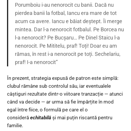
Porumboiu i-au nenorocit cu banii. Dacă nu
pierdea banii la fotbal, Iancu era mare de tot
acum ca avere. Iancu e băiat deștept. Îi merge
mintea. Dar l-a nenorocit fotbalul. Pe Borcea nu
l-a nenorocit? Pe Bucșaru… Pe Dinel Staicu l-a
nenorocit. Pe Mititelu, praf! Toți! Doar eu am
rămas, în rest i-a nenorocit pe toți. Sechelariu,
praf! I-a nenorocit”
În prezent, strategia expusă de patron este simplă:
clubul rămâne sub controlul său, iar eventualele
câștiguri rezultate dintr-o viitoare tranzacție — atunci
când va decide — ar urma să fie împărțite în mod
egal între fiice, o formulă pe care el o
consideră
echitabilă
și mai puțin riscantă pentru
familie.