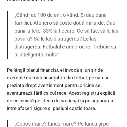
„Când fac 100 de ani, o vând. Și dau banii
familiei. Atunci o să coste două miliarde. Dau
banii la fete. 33% la fiecare. Ce să fac, să le las
povara? Să le las distrugerea? Le lași
distrugerea. Fotbalul e nenorocire. Trebuie să
ai inteligență multă”
Pe lângă planul financiar, el invocă și un șir de
exemple cu foști finanțatori din fotbal, pe care îi
prezintă drept avertisment pentru oricine se
aventurează fără calcul rece. Acest registru explică
de ce insistă pe ideea de
prudență
și pe separarea
între afaceri sigure și pasiuni costisitoare.
„Copos mai e? Iancu mai e? Pe Iancu și pe