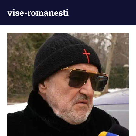
Skip
vise-romanesti
to
content