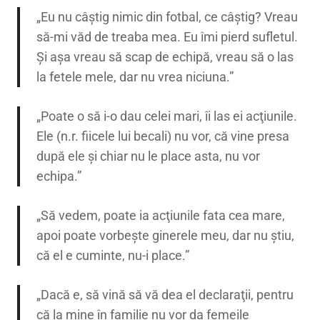
„Eu nu câştig nimic din fotbal, ce câştig? Vreau
să-mi văd de treaba mea. Eu îmi pierd sufletul.
Şi aşa vreau să scap de echipă, vreau să o las
la fetele mele, dar nu vrea niciuna.”
„Poate o să i-o dau celei mari, îi las ei acţiunile.
Ele (n.r. fiicele lui becali) nu vor, că vine presa
după ele şi chiar nu le place asta, nu vor
echipa.”
„Să vedem, poate ia acţiunile fata cea mare,
apoi poate vorbeşte ginerele meu, dar nu ştiu,
că el e cuminte, nu-i place.”
„Dacă e, să vină să vă dea el declaraţii, pentru
că la mine în familie nu vor da femeile