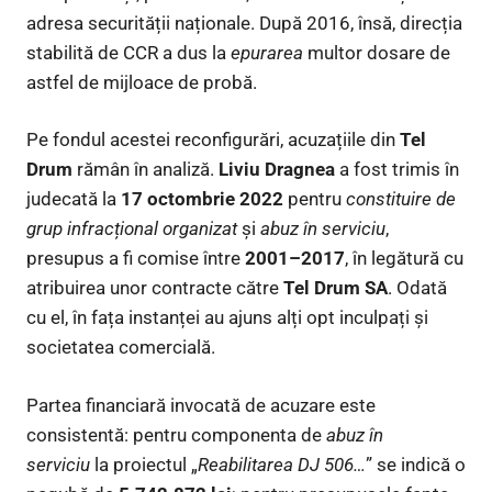
adresa securității naționale. După 2016, însă, direcția
stabilită de CCR a dus la
epurarea
multor dosare de
astfel de mijloace de probă.
Pe fondul acestei reconfigurări, acuzațiile din
Tel
Drum
rămân în analiză.
Liviu Dragnea
a fost trimis în
judecată la
17 octombrie 2022
pentru
constituire de
grup infracțional organizat
și
abuz în serviciu
,
presupus a fi comise între
2001–2017
, în legătură cu
atribuirea unor contracte către
Tel Drum SA
. Odată
cu el, în fața instanței au ajuns alți opt inculpați și
societatea comercială.
Partea financiară invocată de acuzare este
consistentă: pentru componenta de
abuz în
serviciu
la proiectul „
Reabilitarea DJ 506…
” se indică o