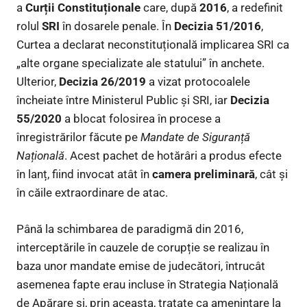
a
Curții Constituționale
care, după
2016
, a redefinit
rolul
SRI
în dosarele penale. În
Decizia 51/2016
,
Curtea a declarat neconstituțională implicarea SRI ca
„alte organe specializate ale statului” în anchete.
Ulterior,
Decizia 26/2019
a vizat protocoalele
încheiate între Ministerul Public și SRI, iar
Decizia
55/2020
a blocat folosirea în procese a
înregistrărilor făcute pe
Mandate de Siguranță
Națională
. Acest pachet de hotărâri a produs efecte
în lanț, fiind invocat atât în
camera preliminară
, cât și
în căile extraordinare de atac.
Până la schimbarea de paradigmă din 2016,
interceptările în cauzele de corupție se realizau în
baza unor mandate emise de judecători, întrucât
asemenea fapte erau incluse în Strategia Națională
de Apărare și, prin aceasta, tratate ca amenințare la