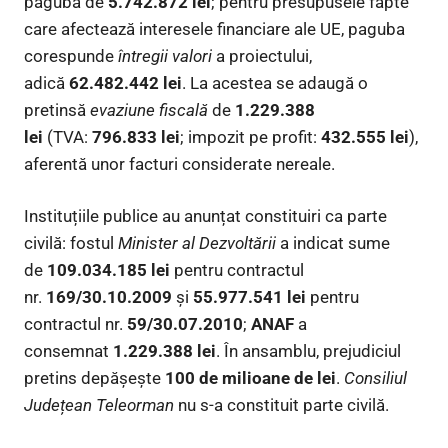
pagubă de
5.742.872 lei
; pentru presupusele fapte
care afectează interesele financiare ale UE, paguba
corespunde
întregii valori
a proiectului,
adică
62.482.442 lei
. La acestea se adaugă o
pretinsă
evaziune fiscală
de
1.229.388
lei
(TVA:
796.833 lei
; impozit pe profit:
432.555 lei
),
aferentă unor facturi considerate nereale.
Instituțiile publice au anunțat constituiri ca parte
civilă: fostul
Minister al Dezvoltării
a indicat sume
de
109.034.185 lei
pentru contractul
nr.
169/30.10.2009
și
55.977.541 lei
pentru
contractul nr.
59/30.07.2010
;
ANAF
a
consemnat
1.229.388 lei
. În ansamblu, prejudiciul
pretins depășește
100 de milioane de lei
.
Consiliul
Județean Teleorman
nu s-a constituit parte civilă.