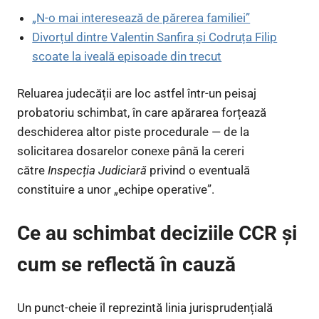
„N-o mai interesează de părerea familiei”
Divorțul dintre Valentin Sanfira și Codruța Filip
scoate la iveală episoade din trecut
Reluarea judecății are loc astfel într-un peisaj
probatoriu schimbat, în care apărarea forțează
deschiderea altor piste procedurale — de la
solicitarea dosarelor conexe până la cereri
către
Inspecția Judiciară
privind o eventuală
constituire a unor „echipe operative”.
Ce au schimbat deciziile CCR și
cum se reflectă în cauză
Un punct-cheie îl reprezintă linia jurisprudențială