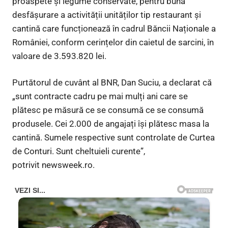
proaspete și legume conservate, pentru buna
desfășurare a activității unităților tip restaurant și
cantină care funcționează în cadrul Băncii Naționale a
României, conform cerințelor din caietul de sarcini, în
valoare de 3.593.820 lei.
Purtătorul de cuvânt al BNR, Dan Suciu, a declarat că
„sunt contracte cadru pe mai mulți ani care se
plătesc pe măsură ce se consumă ce se consumă
produsele. Cei 2.000 de angajați își plătesc masa la
cantină. Sumele respective sunt controlate de Curtea
de Conturi. Sunt cheltuieli curente”,
potrivit newsweek.ro.