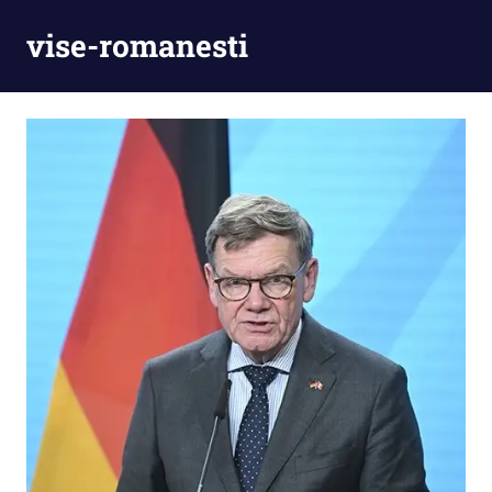
Skip
vise-romanesti
to
content