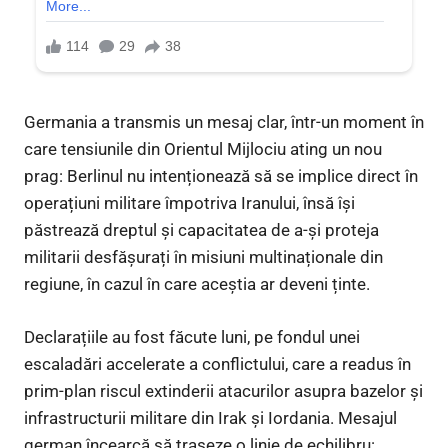
Germania a transmis un mesaj clar, într-un moment în
care tensiunile din Orientul Mijlociu ating un nou
prag: Berlinul nu intenționează să se implice direct în
operațiuni militare împotriva Iranului, însă își
păstrează dreptul și capacitatea de a-și proteja
militarii desfășurați în misiuni multinaționale din
regiune, în cazul în care aceștia ar deveni ținte.
Declarațiile au fost făcute luni, pe fondul unei
escaladări accelerate a conflictului, care a readus în
prim-plan riscul extinderii atacurilor asupra bazelor și
infrastructurii militare din Irak și Iordania. Mesajul
german încearcă să traseze o linie de echilibru: