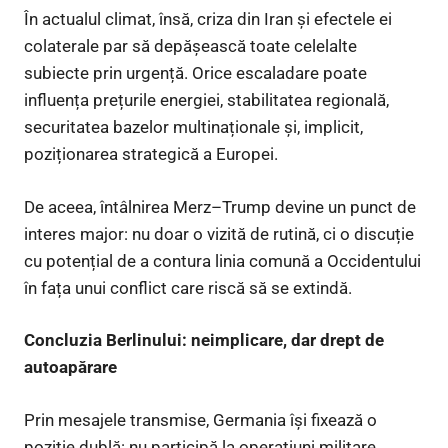
În actualul climat, însă, criza din Iran și efectele ei
colaterale par să depășească toate celelalte
subiecte prin urgență. Orice escaladare poate
influența prețurile energiei, stabilitatea regională,
securitatea bazelor multinaționale și, implicit,
poziționarea strategică a Europei.
De aceea, întâlnirea Merz–Trump devine un punct de
interes major: nu doar o vizită de rutină, ci o discuție
cu potențial de a contura linia comună a Occidentului
în fața unui conflict care riscă să se extindă.
Concluzia Berlinului: neimplicare, dar drept de
autoapărare
Prin mesajele transmise, Germania își fixează o
poziție dublă: nu participă la operațiuni militare