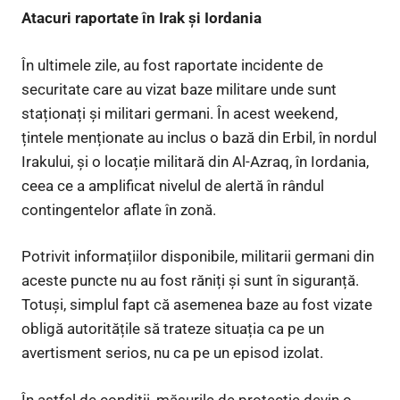
Atacuri raportate în Irak și Iordania
În ultimele zile, au fost raportate incidente de
securitate care au vizat baze militare unde sunt
staționați și militari germani. În acest weekend,
țintele menționate au inclus o bază din Erbil, în nordul
Irakului, și o locație militară din Al-Azraq, în Iordania,
ceea ce a amplificat nivelul de alertă în rândul
contingentelor aflate în zonă.
Potrivit informațiilor disponibile, militarii germani din
aceste puncte nu au fost răniți și sunt în siguranță.
Totuși, simplul fapt că asemenea baze au fost vizate
obligă autoritățile să trateze situația ca pe un
avertisment serios, nu ca pe un episod izolat.
În astfel de condiții, măsurile de protecție devin o