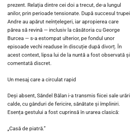
prezent. Relația dintre cei doi a trecut, de-a lungul
anilor, prin perioade tensionate. După succesul trupei
Andre au apărut neînțelegeri, iar apropierea care
părea să revină — inclusiv la căsătoria cu George
Burcea — s-a estompat ulterior, pe fondul unor
episoade vechi readuse în discuție după divorț. În
acest context, lipsa lui de la nuntă a fost observată și
comentată discret.
Un mesaj care a circulat rapid
Deși absent, Săndel Bălan i-a transmis fiicei sale urări
calde, cu gânduri de fericire, sănătate și împliniri.
Esența gestului a fost cuprinsă în urarea clasică:
„Casă de piatră.”