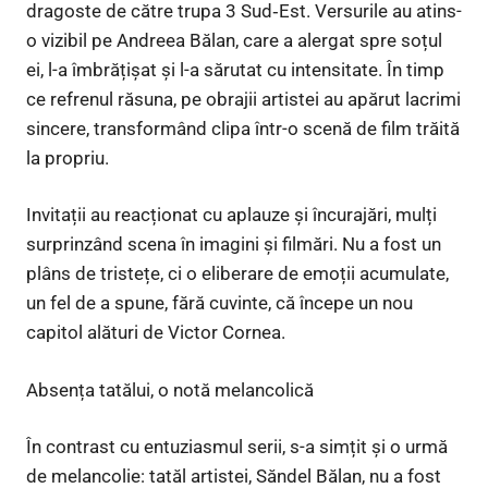
dragoste de către trupa 3 Sud‑Est. Versurile au atins-
o vizibil pe Andreea Bălan, care a alergat spre soțul
ei, l-a îmbrățișat și l-a sărutat cu intensitate. În timp
ce refrenul răsuna, pe obrajii artistei au apărut lacrimi
sincere, transformând clipa într-o scenă de film trăită
la propriu.
Invitații au reacționat cu aplauze și încurajări, mulți
surprinzând scena în imagini și filmări. Nu a fost un
plâns de tristețe, ci o eliberare de emoții acumulate,
un fel de a spune, fără cuvinte, că începe un nou
capitol alături de Victor Cornea.
Absența tatălui, o notă melancolică
În contrast cu entuziasmul serii, s-a simțit și o urmă
de melancolie: tatăl artistei, Săndel Bălan, nu a fost