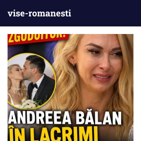
Skip
vise-romanesti
to
content