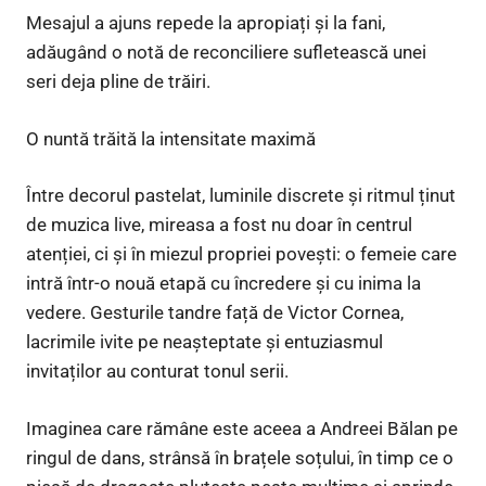
Mesajul a ajuns repede la apropiați și la fani,
adăugând o notă de reconciliere sufletească unei
seri deja pline de trăiri.
O nuntă trăită la intensitate maximă
Între decorul pastelat, luminile discrete și ritmul ținut
de muzica live, mireasa a fost nu doar în centrul
atenției, ci și în miezul propriei povești: o femeie care
intră într-o nouă etapă cu încredere și cu inima la
vedere. Gesturile tandre față de Victor Cornea,
lacrimile ivite pe neașteptate și entuziasmul
invitaților au conturat tonul serii.
Imaginea care rămâne este aceea a Andreei Bălan pe
ringul de dans, strânsă în brațele soțului, în timp ce o