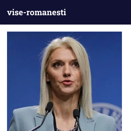
Skip
vise-romanesti
to
content