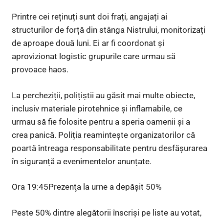
Printre cei reținuți sunt doi frați, angajați ai
structurilor de forță din stânga Nistrului, monitorizați
de aproape două luni. Ei ar fi coordonat și
aprovizionat logistic grupurile care urmau să
provoace haos.
La percheziții, polițiștii au găsit mai multe obiecte,
inclusiv materiale pirotehnice și inflamabile, ce
urmau să fie folosite pentru a speria oamenii și a
crea panică. Poliția reamintește organizatorilor că
poartă întreaga responsabilitate pentru desfășurarea
în siguranță a evenimentelor anunțate.
Ora 19:45Prezenţa la urne a depășit 50%
Peste 50% dintre alegătorii înscriși pe liste au votat,