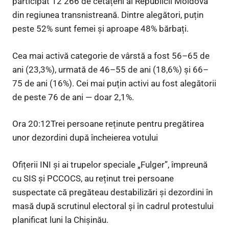
participat 12 266 de cetățeni ai Republicii Moldova
din regiunea transnistreană. Dintre alegători, puțin
peste 52% sunt femei și aproape 48% bărbați.
Cea mai activă categorie de vârstă a fost 56–65 de
ani (23,3%), urmată de 46–55 de ani (18,6%) și 66–
75 de ani (16%). Cei mai puțin activi au fost alegătorii
de peste 76 de ani — doar 2,1%.
Ora 20:12Trei persoane reținute pentru pregătirea
unor dezordini după încheierea votului
Ofițerii INI și ai trupelor speciale „Fulger”, împreună
cu SIS și PCCOCS, au reținut trei persoane
suspectate că pregăteau destabilizări și dezordini în
masă după scrutinul electoral și în cadrul protestului
planificat luni la Chișinău.