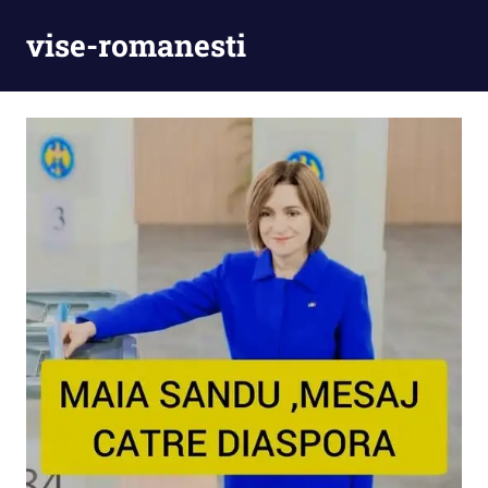
Skip
vise-romanesti
to
content