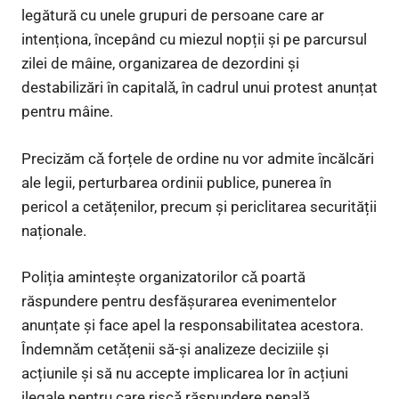
legătură cu unele grupuri de persoane care ar
intenționa, începând cu miezul nopții și pe parcursul
zilei de mâine, organizarea de dezordini și
destabilizări în capitalǎ, în cadrul unui protest anunțat
pentru mâine.
Precizăm cǎ forțele de ordine nu vor admite încălcări
ale legii, perturbarea ordinii publice, punerea în
pericol a cetățenilor, precum și periclitarea securității
naționale.
Poliția amintește organizatorilor cǎ poartă
răspundere pentru desfășurarea evenimentelor
anunțate și face apel la responsabilitatea acestora.
Îndemnǎm cetǎțenii să-și analizeze deciziile și
acțiunile și să nu accepte implicarea lor în acțiuni
ilegale pentru care riscǎ răspundere penalǎ.