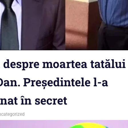
despre moartea tatălui 
an. Președintele l-a
at în secret
ncategorized