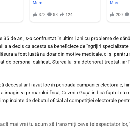
e 85 de ani, s-a confruntat în ultimii ani cu probleme de sănă
ilia a decis ca acesta să beneficieze de îngrijiri specializate
ăsura a fost luată nu doar din motive medicale, ci și pentru 
t de personal calificat. Starea lui s-a deteriorat treptat, iar 
ă decesul ar fi avut loc în perioada campaniei electorale, fii
ta imaginea primarului. Însă, Cozmin Gușă indică faptul că m
 timp înainte de debutul oficial al competiției electorale pentr
ă mai vrei tu acum să transmiți ceva telespectatorilor, î