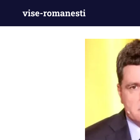
Skip
vise-romanesti
to
content