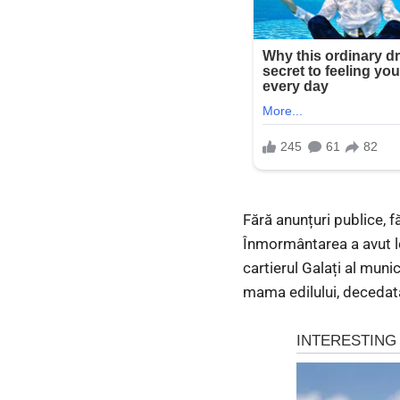
Fără anunțuri publice, f
Înmormântarea a avut lo
cartierul Galați al muni
mama edilului, decedat