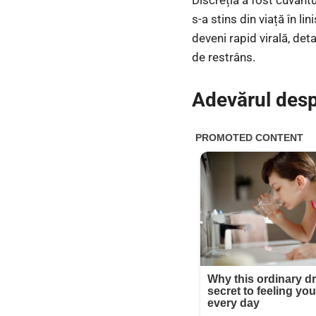
s-a stins din viață în li
deveni rapid virală, det
de restrâns.
Adevărul desp