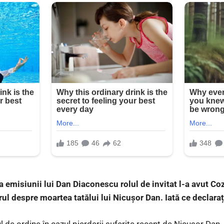
 a emisiunii lui Dan Diaconescu rolul de invitat l-a avut C
ul despre moartea tatălui lui Nicușor Dan. Iată ce declarați
l de ordine în cazul pierderii suferite recent de Nicușor Dan.