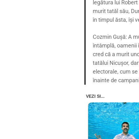
legătura lui Rober
murit tatăl său, Du
în timpul ăsta, își 
Cozmin Gușă: A muri
întâmplă, oamenii î
cred că a murit und
tatălui Nicușor, da
electorale, cum se 
înainte de campani