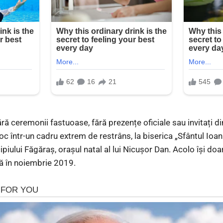
ără ceremonii fastuoase, fără prezențe oficiale sau invitați di
c într-un cadru extrem de restrâns, la biserica „Sfântul Ioan
cipiului Făgăraș, orașul natal al lui Nicușor Dan. Acolo își d
ă în noiembrie 2019.