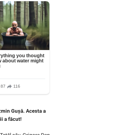
ozmin Gușă. Acesta a
i a făcut!
 Tatăl său, Grigore Dan,