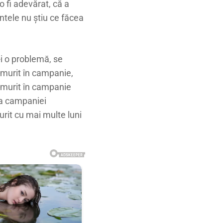
 fi adevărat, că a
ntele nu știu ce făcea
-i o problemă, se
a murit în campanie,
a murit în campanie
tea campaniei
rit cu mai multe luni