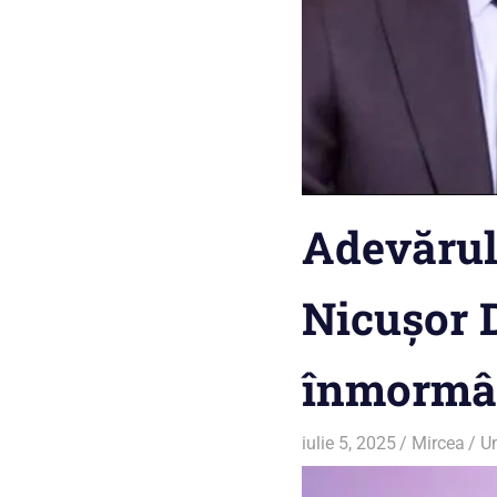
Adevărul 
Nicușor D
înmormân
iulie 5, 2025
Mircea
U