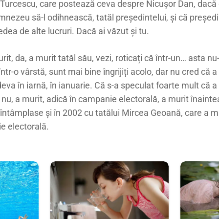
t Turcescu, care postează ceva despre Nicușor Dan, dacă o
mnezeu să-l odihnească, tatăl președintelui, și că președi
vedea de alte lucruri. Dacă ai văzut și tu.
t, da, a murit tatăl său, vezi, roticați că într-un… asta nu
ntr-o vârstă, sunt mai bine îngrijiți acolo, dar nu cred că 
eva în iarnă, în ianuarie. Că s-a speculat foarte mult că 
r nu, a murit, adică în campanie electorală, a murit înain
întâmplase și în 2002 cu tatălui Mircea Geoană, care a mu
e electorală.