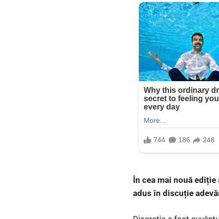
În cea mai nouă ediție
adus în discuție adevăr
Discreția a fost cuvântu