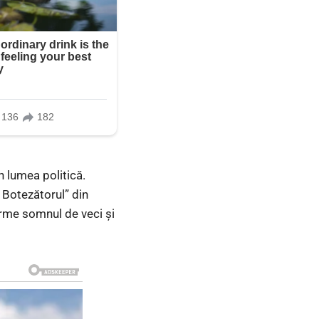
n lumea politică.
 Botezătorul” din
oarme somnul de veci și