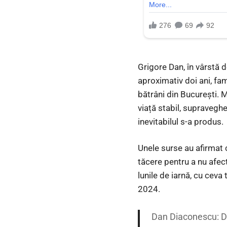
Grigore Dan, în vârstă d
aproximativ doi ani, fam
bătrâni din București. M
viață stabil, supraveghea
inevitabilul s-a produs.
Unele surse au afirmat c
tăcere pentru a nu afec
lunile de iarnă, cu ceva
2024.
Dan Diaconescu: Dac