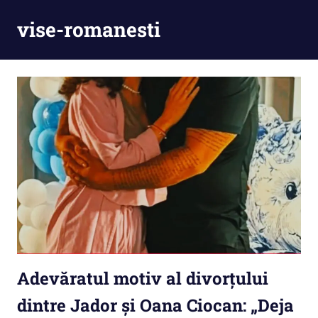
Skip
vise-romanesti
to
content
Adevăratul motiv al divorțului
dintre Jador și Oana Ciocan: „Deja