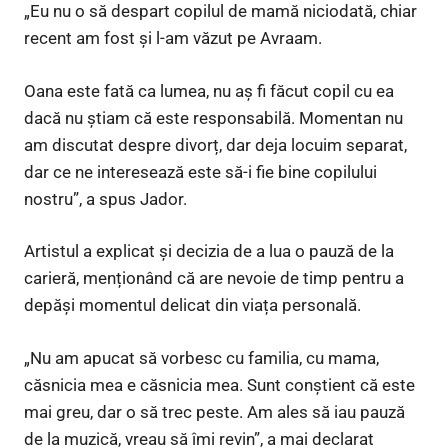
„Eu nu o să despart copilul de mamă niciodată, chiar
recent am fost și l-am văzut pe Avraam.
Oana este fată ca lumea, nu aș fi făcut copil cu ea
dacă nu știam că este responsabilă. Momentan nu
am discutat despre divorț, dar deja locuim separat,
dar ce ne interesează este să-i fie bine copilului
nostru”, a spus Jador.
Artistul a explicat și decizia de a lua o pauză de la
carieră, menționând că are nevoie de timp pentru a
depăși momentul delicat din viața personală.
„Nu am apucat să vorbesc cu familia, cu mama,
căsnicia mea e căsnicia mea. Sunt conștient că este
mai greu, dar o să trec peste. Am ales să iau pauză
de la muzică, vreau să îmi revin”, a mai declarat