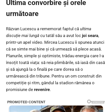
Ultima convorbire și orele
următoare
Răzvan Lucescu a rememorat faptul că
ultima
discuție mai lungă
cu tatăl său a avut loc
joi seara
,
printr-un apel video. Mircea Lucescu îi spunea atunci
că se simte mai bine și că urmează să plece acasă.
Planurile, simple și optimiste, trădau energia care l-a
însoțit toată viața: să reia plimbările, să iasă din casă
și să ajungă la o finală pe care dorea să o
urmărească din tribune. Pentru un om construit din
competiție și ritm, gândul la stadion rămânea o
promisiune de
revenire
.