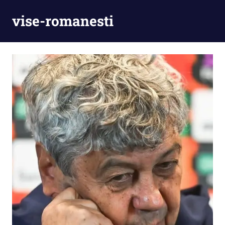
Skip
vise-romanesti
to
content