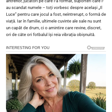
antrenor, jucători pe care i-a format, suporteri care i-
au scandat numele – toți vorbesc despre același „Il
Luce” pentru care jocul a fost, neîntrerupt, o formă de
viață. Iar în familie, ultimele cuvinte ale sale nu sunt
un capăt de drum, ci o amintire care revine, discret,
ori de câte ori fotbalul își reia vibrația obișnuită.