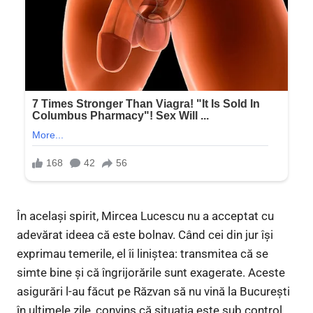
În același spirit, Mircea Lucescu nu a acceptat cu
adevărat ideea că este bolnav. Când cei din jur își
exprimau temerile, el îi liniștea: transmitea că se
simte bine și că îngrijorările sunt exagerate. Aceste
asigurări l-au făcut pe Răzvan să nu vină la București
în ultimele zile, convins că situația este sub control.