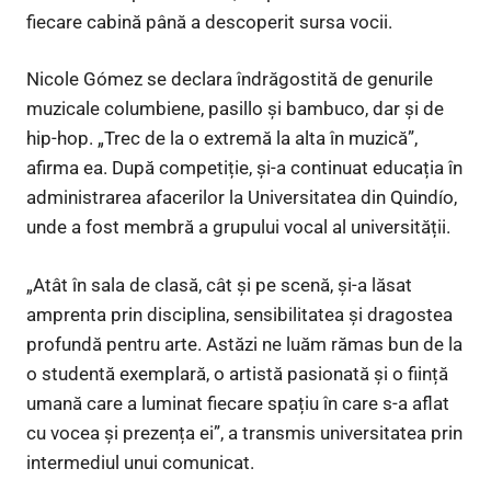
fiecare cabină până a descoperit sursa vocii.
Nicole Gómez se declara îndrăgostită de genurile
muzicale columbiene, pasillo și bambuco, dar și de
hip-hop. „Trec de la o extremă la alta în muzică”,
afirma ea. După competiție, și-a continuat educația în
administrarea afacerilor la Universitatea din Quindío,
unde a fost membră a grupului vocal al universității.
„Atât în ​​sala de clasă, cât și pe scenă, și-a lăsat
amprenta prin disciplina, sensibilitatea și dragostea
profundă pentru arte. Astăzi ne luăm rămas bun de la
o studentă exemplară, o artistă pasionată și o ființă
umană care a luminat fiecare spațiu în care s-a aflat
cu vocea și prezența ei”, a transmis universitatea prin
intermediul unui comunicat.