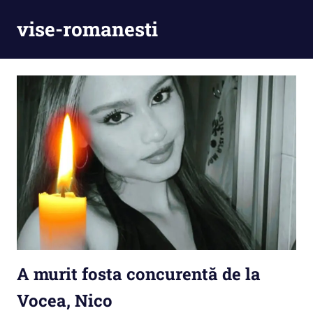
Skip
vise-romanesti
to
content
A murit fosta concurentă de la
Vocea, Nico